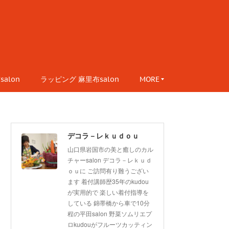
alon
ラッピング 麻里布salon
MORE
デコラ－レｋｕｄｏｕ
山口県岩国市の美と癒しのカル
チャーsalon デコラ－レｋｕｄ
ｏｕに ご訪問有り難うござい
ます 着付講師歴35年のkudou
が実用的で 楽しい着付指導を
している 錦帯橋から車で10分
程の平田salon 野菜ソムリエプ
ロkudouがフルーツカッティン