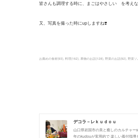
皆さんも調理する時に、まごはやさしい を考え
又、写真を撮った時にupしますね❣️
お薦めの食材
(
93
)
料理
(
162
)
果物のお話
(
128
)
野菜のお話
(
92
)
野菜ソ
デコラ－レｋｕｄｏｕ
山口県岩国市の美と癒しのカルチャーsa
年のkudouが実用的で 楽しい着付指導を