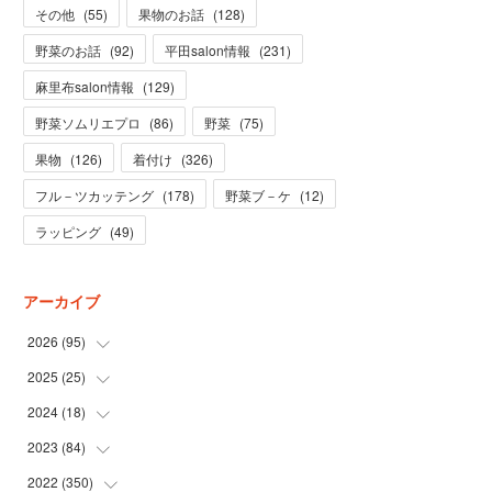
その他
(
55
)
果物のお話
(
128
)
野菜のお話
(
92
)
平田salon情報
(
231
)
麻里布salon情報
(
129
)
野菜ソムリエプロ
(
86
)
野菜
(
75
)
果物
(
126
)
着付け
(
326
)
フル－ツカッテング
(
178
)
野菜ブ－ケ
(
12
)
ラッピング
(
49
)
アーカイブ
2026
(
95
)
2025
(
25
(
5
)
)
(
31
)
2024
(
18
(
3
)
)
(
28
)
(
19
)
2023
(
84
(
1
)
)
(
31
)
(
1
)
(
12
)
2022
(
350
(
1
)
)