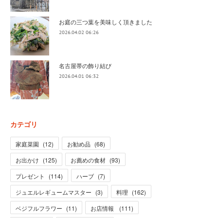
お庭の三つ葉を美味しく頂きました
2026.04.02 06:26
名古屋帯の飾り結び
2026.04.01 06:32
カテゴリ
家庭菜園
(
12
)
お勧め品
(
68
)
お出かけ
(
125
)
お薦めの食材
(
93
)
プレゼント
(
114
)
ハーブ
(
7
)
ジュエルレギュームマスター
(
3
)
料理
(
162
)
ベジフルフラワー
(
11
)
お店情報
(
111
)