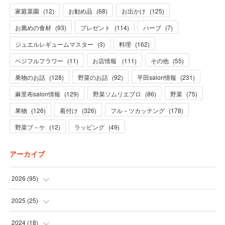
家庭菜園
(
12
)
お勧め品
(
68
)
お出かけ
(
125
)
お薦めの食材
(
93
)
プレゼント
(
114
)
ハーブ
(
7
)
ジュエルレギュームマスター
(
3
)
料理
(
162
)
ベジフルフラワー
(
11
)
お店情報
(
111
)
その他
(
55
)
果物のお話
(
128
)
野菜のお話
(
92
)
平田salon情報
(
231
)
麻里布salon情報
(
129
)
野菜ソムリエプロ
(
86
)
野菜
(
75
)
果物
(
126
)
着付け
(
326
)
フル－ツカッテング
(
178
)
野菜ブ－ケ
(
12
)
ラッピング
(
49
)
アーカイブ
2026
(
95
)
(
5
)
2025
(
25
)
(
31
)
(
3
)
2024
(
18
)