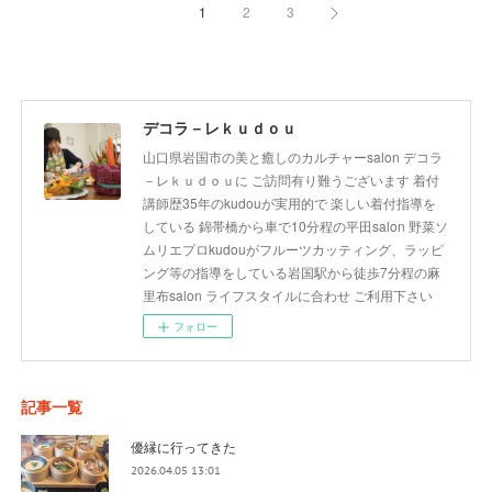
1
2
3
デコラ－レｋｕｄｏｕ
山口県岩国市の美と癒しのカルチャーsalon デコラ
－レｋｕｄｏｕに ご訪問有り難うございます 着付
講師歴35年のkudouが実用的で 楽しい着付指導を
している 錦帯橋から車で10分程の平田salon 野菜ソ
ムリエプロkudouがフルーツカッティング、ラッピ
ング等の指導をしている岩国駅から徒歩7分程の麻
里布salon ライフスタイルに合わせ ご利用下さい
フォロー
記事一覧
優縁に行ってきた
2026.04.05 13:01