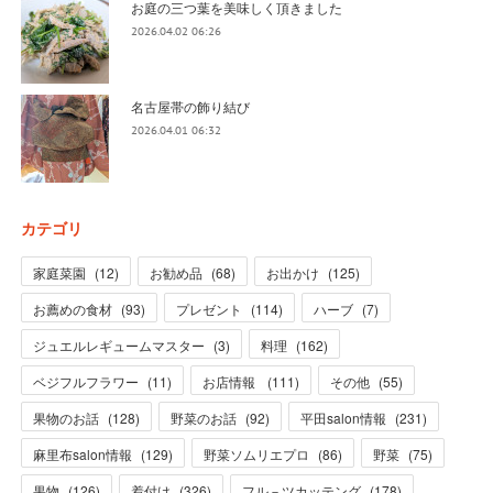
お庭の三つ葉を美味しく頂きました
2026.04.02 06:26
名古屋帯の飾り結び
2026.04.01 06:32
カテゴリ
家庭菜園
(
12
)
お勧め品
(
68
)
お出かけ
(
125
)
お薦めの食材
(
93
)
プレゼント
(
114
)
ハーブ
(
7
)
ジュエルレギュームマスター
(
3
)
料理
(
162
)
ベジフルフラワー
(
11
)
お店情報
(
111
)
その他
(
55
)
果物のお話
(
128
)
野菜のお話
(
92
)
平田salon情報
(
231
)
麻里布salon情報
(
129
)
野菜ソムリエプロ
(
86
)
野菜
(
75
)
果物
(
126
)
着付け
(
326
)
フル－ツカッテング
(
178
)