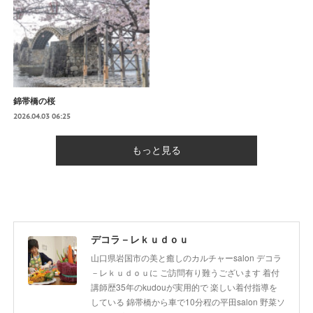
錦帯橋の桜
2026.04.03 06:25
もっと見る
デコラ－レｋｕｄｏｕ
山口県岩国市の美と癒しのカルチャーsalon デコラ
－レｋｕｄｏｕに ご訪問有り難うございます 着付
講師歴35年のkudouが実用的で 楽しい着付指導を
している 錦帯橋から車で10分程の平田salon 野菜ソ