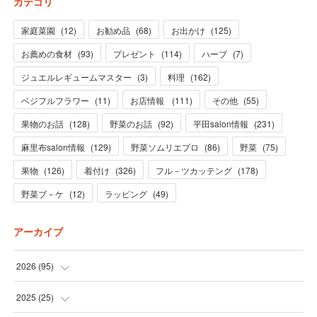
カテゴリ
家庭菜園
(
12
)
お勧め品
(
68
)
お出かけ
(
125
)
お薦めの食材
(
93
)
プレゼント
(
114
)
ハーブ
(
7
)
ジュエルレギュームマスター
(
3
)
料理
(
162
)
ベジフルフラワー
(
11
)
お店情報
(
111
)
その他
(
55
)
果物のお話
(
128
)
野菜のお話
(
92
)
平田salon情報
(
231
)
麻里布salon情報
(
129
)
野菜ソムリエプロ
(
86
)
野菜
(
75
)
果物
(
126
)
着付け
(
326
)
フル－ツカッテング
(
178
)
野菜ブ－ケ
(
12
)
ラッピング
(
49
)
アーカイブ
2026
(
95
)
(
5
)
2025
(
25
)