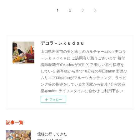
1
2
3
デコラ－レｋｕｄｏｕ
山口県岩国市の美と癒しのカルチャーsalon デコラ
－レｋｕｄｏｕに ご訪問有り難うございます 着付
講師歴35年のkudouが実用的で 楽しい着付指導を
している 錦帯橋から車で10分程の平田salon 野菜ソ
ムリエプロkudouがフルーツカッティング、ラッピ
ング等の指導をしている岩国駅から徒歩7分程の麻
里布salon ライフスタイルに合わせ ご利用下さい
フォロー
記事一覧
優縁に行ってきた