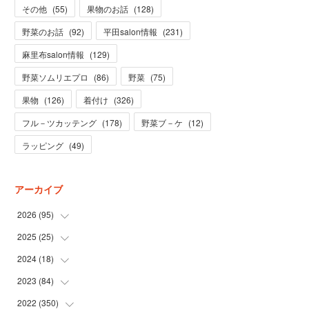
その他
(
55
)
果物のお話
(
128
)
野菜のお話
(
92
)
平田salon情報
(
231
)
麻里布salon情報
(
129
)
野菜ソムリエプロ
(
86
)
野菜
(
75
)
果物
(
126
)
着付け
(
326
)
フル－ツカッテング
(
178
)
野菜ブ－ケ
(
12
)
ラッピング
(
49
)
アーカイブ
2026
(
95
)
2025
(
25
(
5
)
)
(
31
)
2024
(
18
(
3
)
)
(
28
)
(
19
)
2023
(
84
(
1
)
)
(
31
)
(
1
)
(
12
)
2022
(
350
(
1
)
)