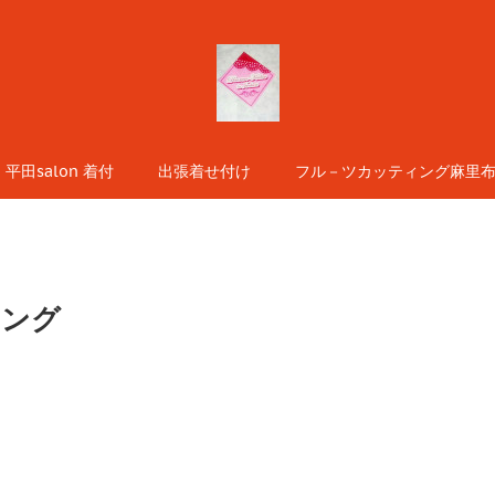
平田salon 着付
出張着せ付け
フル－ツカッティング麻里布s
ィング