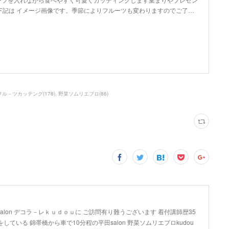
下記は イメージ画像です。季節によりフルーツも変わりますのでご了…
フル－ツカッテング
(
178
)
野菜ソムリエプロ
(
86
)
lon デコラ－レｋｕｄｏｕに ご訪問有り難うございます 着付講師歴35
している 錦帯橋から車で10分程の平田salon 野菜ソムリエプロkudou