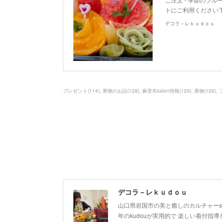
トにご利用ください
デコラ－レｋｕｄｏｕ
プレゼント
(
114
)
果物のお話
(
128
)
麻里布salon情報
(
129
)
果物
(
126
)
デコラ－レｋｕｄｏｕ
山口県岩国市の美と癒しのカルチャーsa
年のkudouが実用的で 楽しい着付指導を