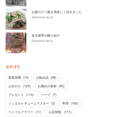
お庭の三つ葉を美味しく頂きました
2026.04.02 06:26
名古屋帯の飾り結び
2026.04.01 06:32
カテゴリ
家庭菜園
(
12
)
お勧め品
(
68
)
お出かけ
(
125
)
お薦めの食材
(
93
)
プレゼント
(
114
)
ハーブ
(
7
)
ジュエルレギュームマスター
(
3
)
料理
(
162
)
ベジフルフラワー
(
11
)
お店情報
(
111
)