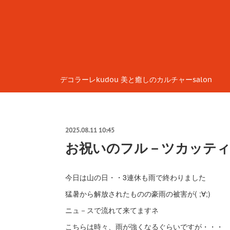
デコラーレkudou 美と癒しのカルチャーsalon
2025.08.11 10:45
お祝いのフル－ツカッテ
今日は山の日・・3連休も雨で終わりました
猛暑から解放されたものの豪雨の被害が( ;∀;)
ニュ－スで流れて来てますネ
こちらは時々、雨が強くなるぐらいですが・・・