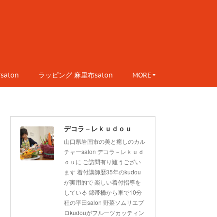
alon
ラッピング 麻里布salon
MORE
デコラ－レｋｕｄｏｕ
山口県岩国市の美と癒しのカル
チャーsalon デコラ－レｋｕｄ
ｏｕに ご訪問有り難うござい
ます 着付講師歴35年のkudou
が実用的で 楽しい着付指導を
している 錦帯橋から車で10分
程の平田salon 野菜ソムリエプ
ロkudouがフルーツカッティン