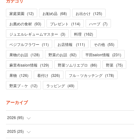
カテゴリ
家庭菜園
(
12
)
お勧め品
(
68
)
お出かけ
(
125
)
お薦めの食材
(
93
)
プレゼント
(
114
)
ハーブ
(
7
)
ジュエルレギュームマスター
(
3
)
料理
(
162
)
ベジフルフラワー
(
11
)
お店情報
(
111
)
その他
(
55
)
果物のお話
(
128
)
野菜のお話
(
92
)
平田salon情報
(
231
)
麻里布salon情報
(
129
)
野菜ソムリエプロ
(
86
)
野菜
(
75
)
果物
(
126
)
着付け
(
326
)
フル－ツカッテング
(
178
)
野菜ブ－ケ
(
12
)
ラッピング
(
49
)
アーカイブ
2026
(
95
)
(
5
)
2025
(
25
)