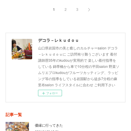
1
2
3
デコラ－レｋｕｄｏｕ
山口県岩国市の美と癒しのカルチャーsalon デコラ
－レｋｕｄｏｕに ご訪問有り難うございます 着付
講師歴35年のkudouが実用的で 楽しい着付指導を
している 錦帯橋から車で10分程の平田salon 野菜ソ
ムリエプロkudouがフルーツカッティング、ラッピ
ング等の指導をしている岩国駅から徒歩7分程の麻
里布salon ライフスタイルに合わせ ご利用下さい
フォロー
記事一覧
優縁に行ってきた