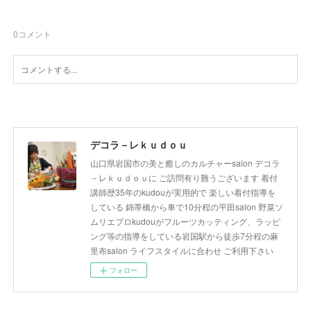
0
コメント
デコラ－レｋｕｄｏｕ
山口県岩国市の美と癒しのカルチャーsalon デコラ
－レｋｕｄｏｕに ご訪問有り難うございます 着付
講師歴35年のkudouが実用的で 楽しい着付指導を
している 錦帯橋から車で10分程の平田salon 野菜ソ
ムリエプロkudouがフルーツカッティング、ラッピ
ング等の指導をしている岩国駅から徒歩7分程の麻
里布salon ライフスタイルに合わせ ご利用下さい
フォロー