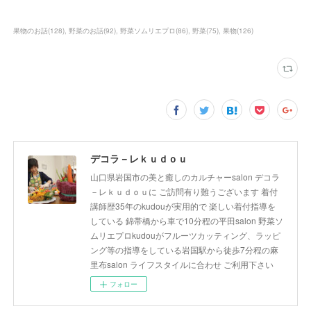
果物のお話
(
128
)
野菜のお話
(
92
)
野菜ソムリエプロ
(
86
)
野菜
(
75
)
果物
(
126
)
デコラ－レｋｕｄｏｕ
山口県岩国市の美と癒しのカルチャーsalon デコラ
－レｋｕｄｏｕに ご訪問有り難うございます 着付
講師歴35年のkudouが実用的で 楽しい着付指導を
している 錦帯橋から車で10分程の平田salon 野菜ソ
ムリエプロkudouがフルーツカッティング、ラッピ
ング等の指導をしている岩国駅から徒歩7分程の麻
里布salon ライフスタイルに合わせ ご利用下さい
フォロー