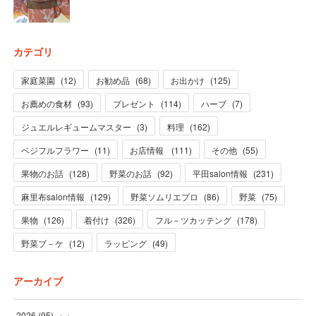
カテゴリ
家庭菜園
(
12
)
お勧め品
(
68
)
お出かけ
(
125
)
お薦めの食材
(
93
)
プレゼント
(
114
)
ハーブ
(
7
)
ジュエルレギュームマスター
(
3
)
料理
(
162
)
ベジフルフラワー
(
11
)
お店情報
(
111
)
その他
(
55
)
果物のお話
(
128
)
野菜のお話
(
92
)
平田salon情報
(
231
)
麻里布salon情報
(
129
)
野菜ソムリエプロ
(
86
)
野菜
(
75
)
果物
(
126
)
着付け
(
326
)
フル－ツカッテング
(
178
)
野菜ブ－ケ
(
12
)
ラッピング
(
49
)
アーカイブ
2026
(
95
)