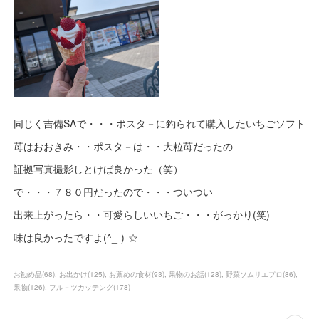
同じく吉備SAで・・・ポスタ－に釣られて購入したいちごソフト
苺はおおきみ・・ポスタ－は・・大粒苺だったの
証拠写真撮影しとけば良かった（笑）
で・・・７８０円だったので・・・ついつい
出来上がったら・・可愛らしいいちご・・・がっかり(笑)
味は良かったですよ(^_-)-☆
お勧め品
(
68
)
お出かけ
(
125
)
お薦めの食材
(
93
)
果物のお話
(
128
)
野菜ソムリエプロ
(
86
)
果物
(
126
)
フル－ツカッテング
(
178
)