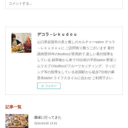
デコラ－レｋｕｄｏｕ
山口県岩国市の美と癒しのカルチャーsalon デコラ
－レｋｕｄｏｕに ご訪問有り難うございます 着付
講師歴35年のkudouが実用的で 楽しい着付指導を
している 錦帯橋から車で10分程の平田salon 野菜ソ
ムリエプロkudouがフルーツカッティング、ラッピ
ング等の指導をしている岩国駅から徒歩7分程の麻
里布salon ライフスタイルに合わせ ご利用下さい
フォロー
記事一覧
優縁に行ってきた
2026.04.05 13:01