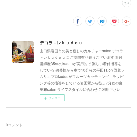
デコラ－レｋｕｄｏｕ
山口県岩国市の美と癒しのカルチャーsalon デコラ
－レｋｕｄｏｕに ご訪問有り難うございます 着付
講師歴35年のkudouが実用的で 楽しい着付指導を
している 錦帯橋から車で10分程の平田salon 野菜ソ
ムリエプロkudouがフルーツカッティング、ラッピ
ング等の指導をしている岩国駅から徒歩7分程の麻
里布salon ライフスタイルに合わせ ご利用下さい
フォロー
0
コメント