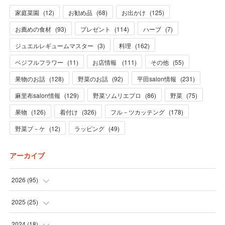
家庭菜園
(
12
)
お勧め品
(
68
)
お出かけ
(
125
)
お薦めの食材
(
93
)
プレゼント
(
114
)
ハーブ
(
7
)
ジュエルレギュームマスター
(
3
)
料理
(
162
)
ベジフルフラワー
(
11
)
お店情報
(
111
)
その他
(
55
)
果物のお話
(
128
)
野菜のお話
(
92
)
平田salon情報
(
231
)
麻里布salon情報
(
129
)
野菜ソムリエプロ
(
86
)
野菜
(
75
)
果物
(
126
)
着付け
(
326
)
フル－ツカッテング
(
178
)
野菜ブ－ケ
(
12
)
ラッピング
(
49
)
アーカイブ
2026
(
95
)
(
5
)
2025
(
25
)
(
31
)
(
3
)
2024
(
18
)