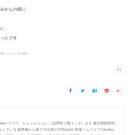
・みかんの様に
庫に
かったです
野菜ソムリエプロ
(
86
)
lon デコラ－レｋｕｄｏｕに ご訪問有り難うございます 着付講師歴35
している 錦帯橋から車で10分程の平田salon 野菜ソムリエプロkudou