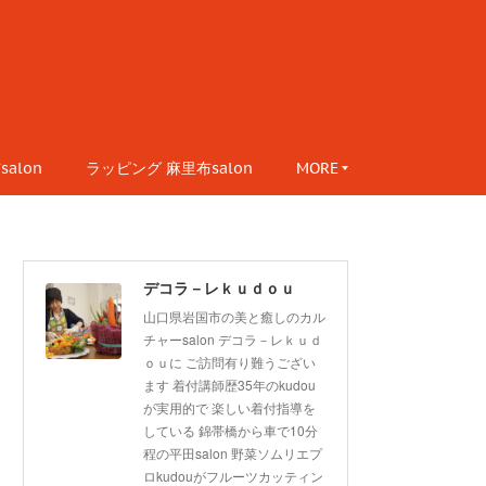
alon
ラッピング 麻里布salon
MORE
デコラ－レｋｕｄｏｕ
山口県岩国市の美と癒しのカル
チャーsalon デコラ－レｋｕｄ
ｏｕに ご訪問有り難うござい
ます 着付講師歴35年のkudou
が実用的で 楽しい着付指導を
している 錦帯橋から車で10分
程の平田salon 野菜ソムリエプ
ロkudouがフルーツカッティン