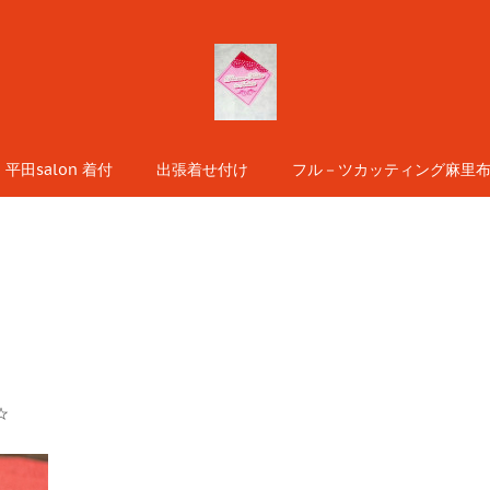
平田salon 着付
出張着せ付け
フル－ツカッティング麻里布s
☆