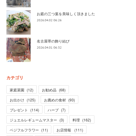
お庭の三つ葉を美味しく頂きました
2026.04.02 06:26
名古屋帯の飾り結び
2026.04.01 06:32
カテゴリ
家庭菜園
(
12
)
お勧め品
(
68
)
お出かけ
(
125
)
お薦めの食材
(
93
)
プレゼント
(
114
)
ハーブ
(
7
)
ジュエルレギュームマスター
(
3
)
料理
(
162
)
ベジフルフラワー
(
11
)
お店情報
(
111
)