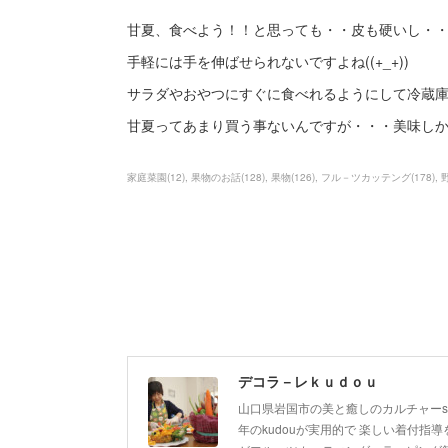
甘夏、食べよう！！と思っても・・皮も硬いし・
手軽には手を伸ばせられないですよね((+_+))
サラダやおやつにすぐに食べれるようにして冷蔵
甘夏ってあまり買う事ないんですが・・・美味し
家庭菜園
(
12
)
果物のお話
(
128
)
果物
(
126
)
フル－ツカッテング
(
178
)
デコラ－レｋｕｄｏｕ
山口県岩国市の美と癒しのカルチャーsa
年のkudouが実用的で 楽しい着付指導を