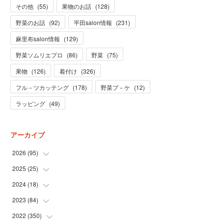
その他
(
55
)
果物のお話
(
128
)
野菜のお話
(
92
)
平田salon情報
(
231
)
麻里布salon情報
(
129
)
野菜ソムリエプロ
(
86
)
野菜
(
75
)
果物
(
126
)
着付け
(
326
)
フル－ツカッテング
(
178
)
野菜ブ－ケ
(
12
)
ラッピング
(
49
)
アーカイブ
2026
(
95
)
2025
(
25
(
5
)
)
(
31
)
2024
(
18
(
3
)
)
(
28
)
(
19
)
2023
(
84
(
1
)
)
(
31
)
(
1
)
(
12
)
2022
(
350
(
1
)
)