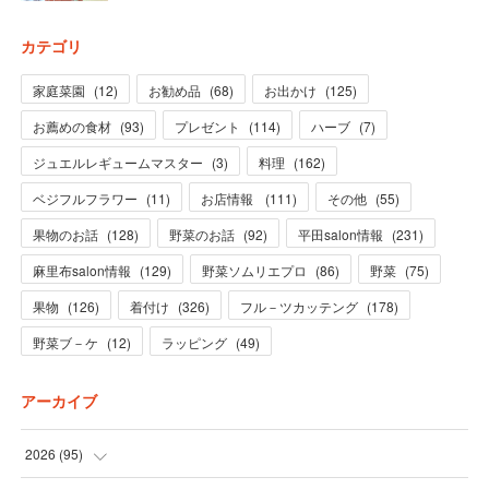
カテゴリ
家庭菜園
(
12
)
お勧め品
(
68
)
お出かけ
(
125
)
お薦めの食材
(
93
)
プレゼント
(
114
)
ハーブ
(
7
)
ジュエルレギュームマスター
(
3
)
料理
(
162
)
ベジフルフラワー
(
11
)
お店情報
(
111
)
その他
(
55
)
果物のお話
(
128
)
野菜のお話
(
92
)
平田salon情報
(
231
)
麻里布salon情報
(
129
)
野菜ソムリエプロ
(
86
)
野菜
(
75
)
果物
(
126
)
着付け
(
326
)
フル－ツカッテング
(
178
)
野菜ブ－ケ
(
12
)
ラッピング
(
49
)
アーカイブ
2026
(
95
)