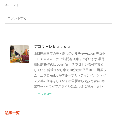
0
コメント
デコラ－レｋｕｄｏｕ
山口県岩国市の美と癒しのカルチャーsalon デコラ
－レｋｕｄｏｕに ご訪問有り難うございます 着付
講師歴35年のkudouが実用的で 楽しい着付指導を
している 錦帯橋から車で10分程の平田salon 野菜ソ
ムリエプロkudouがフルーツカッティング、ラッピ
ング等の指導をしている岩国駅から徒歩7分程の麻
里布salon ライフスタイルに合わせ ご利用下さい
フォロー
記事一覧