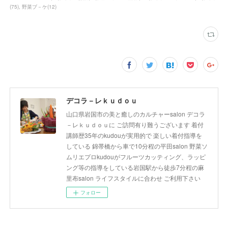
(
75
)
野菜ブ－ケ
(
12
)
デコラ－レｋｕｄｏｕ
山口県岩国市の美と癒しのカルチャーsalon デコラ
－レｋｕｄｏｕに ご訪問有り難うございます 着付
講師歴35年のkudouが実用的で 楽しい着付指導を
している 錦帯橋から車で10分程の平田salon 野菜ソ
ムリエプロkudouがフルーツカッティング、ラッピ
ング等の指導をしている岩国駅から徒歩7分程の麻
里布salon ライフスタイルに合わせ ご利用下さい
フォロー