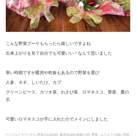
こんな野菜ブーケもらったら嬉しいですよね
出来上がりを見て自分でも可愛いい！なんて思いました
寒い時期ですが暖房や乾燥もあるので野菜を選び
人参、ネギ、しいたけ、カブ
グリーンピース、カツオ菜、わさび菜、ロマネスコ、蕾菜、鷹の
爪
可愛いロマネスコが手に入れたのでメインにしました
ベジフルフラワー
(
11
)
野菜のお話
(
92
)
麻里布salon情報
(
129
)
野菜ソムリエプロ
(
86
)
野菜