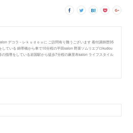
lon デコラ－レｋｕｄｏｕに ご訪問有り難うございます 着付講師歴35
している 錦帯橋から車で10分程の平田salon 野菜ソムリエプロkudou
の指導をしている岩国駅から徒歩7分程の麻里布salon ライフスタイル