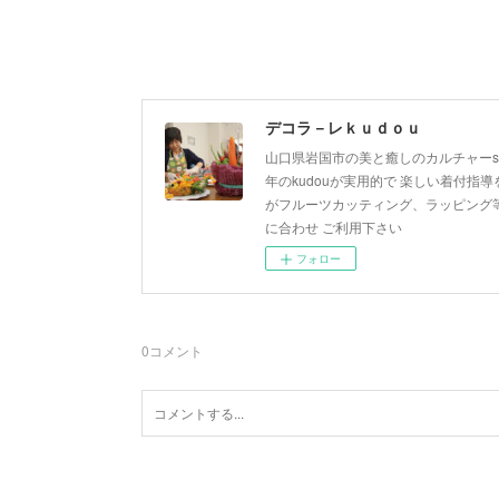
デコラ－レｋｕｄｏｕ
山口県岩国市の美と癒しのカルチャーsa
年のkudouが実用的で 楽しい着付指導を
がフルーツカッティング、ラッピング等
に合わせ ご利用下さい
フォロー
0
コメント