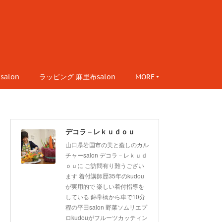
alon
ラッピング 麻里布salon
MORE
デコラ－レｋｕｄｏｕ
山口県岩国市の美と癒しのカル
チャーsalon デコラ－レｋｕｄ
ｏｕに ご訪問有り難うござい
ます 着付講師歴35年のkudou
が実用的で 楽しい着付指導を
している 錦帯橋から車で10分
程の平田salon 野菜ソムリエプ
ロkudouがフルーツカッティン