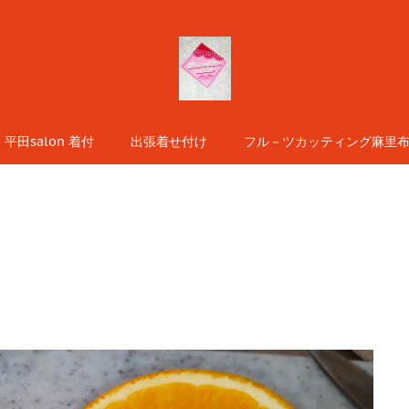
平田salon 着付
出張着せ付け
フル－ツカッティング麻里布s