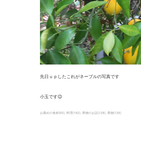
先日ｕｐしたこれがネーブルの写真です
小玉です😉
お薦めの食材
(
93
)
料理
(
162
)
果物のお話
(
128
)
果物
(
126
)