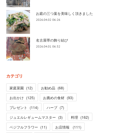
お庭の三つ葉を美味しく頂きました
2026.04.02 06:26
名古屋帯の飾り結び
2026.04.01 06:32
カテゴリ
家庭菜園
(
12
)
お勧め品
(
68
)
お出かけ
(
125
)
お薦めの食材
(
93
)
プレゼント
(
114
)
ハーブ
(
7
)
ジュエルレギュームマスター
(
3
)
料理
(
162
)
ベジフルフラワー
(
11
)
お店情報
(
111
)