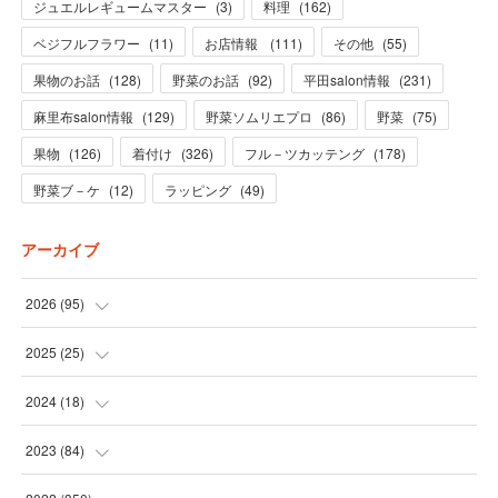
ジュエルレギュームマスター
(
3
)
料理
(
162
)
ベジフルフラワー
(
11
)
お店情報
(
111
)
その他
(
55
)
果物のお話
(
128
)
野菜のお話
(
92
)
平田salon情報
(
231
)
麻里布salon情報
(
129
)
野菜ソムリエプロ
(
86
)
野菜
(
75
)
果物
(
126
)
着付け
(
326
)
フル－ツカッテング
(
178
)
野菜ブ－ケ
(
12
)
ラッピング
(
49
)
アーカイブ
2026
(
95
)
(
5
)
2025
(
25
)
(
31
)
(
3
)
2024
(
18
)
(
28
)
(
19
)
(
1
)
2023
(
84
)
(
31
)
(
1
)
(
12
)
(
1
)