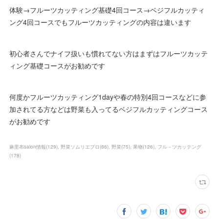
体験→フルーツカッティング基礎4回コース→ベジフルカッティ
ング4回コースでもフルーツカッティングの内容は違います
初心者さんでナイフ扱いも慣れてない方はまずはフルーツカッテ
ィング基礎コースがお勧めです
何度かフルーツカッティング1dayや春の特別4回コースなどに参
加されてる方などは野菜も入ってるベジフルカッティングコース
がお勧めです
麻里布salon情報
(
129
)
野菜ソムリエプロ
(
86
)
野菜
(
75
)
果物
(
126
)
フル－ツカッテング
(
178
)