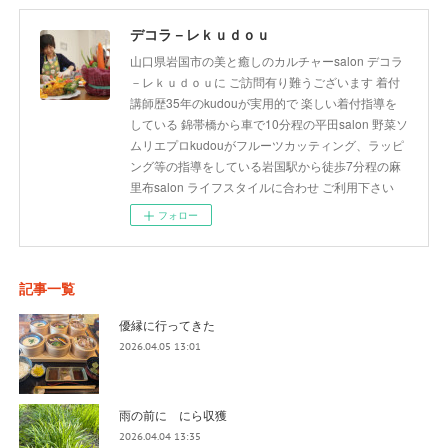
デコラ－レｋｕｄｏｕ
山口県岩国市の美と癒しのカルチャーsalon デコラ
－レｋｕｄｏｕに ご訪問有り難うございます 着付
講師歴35年のkudouが実用的で 楽しい着付指導を
している 錦帯橋から車で10分程の平田salon 野菜ソ
ムリエプロkudouがフルーツカッティング、ラッピ
ング等の指導をしている岩国駅から徒歩7分程の麻
里布salon ライフスタイルに合わせ ご利用下さい
フォロー
記事一覧
優縁に行ってきた
2026.04.05 13:01
雨の前に にら収獲
2026.04.04 13:35