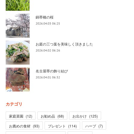
錦帯橋の桜
2026.04.03 06:25
お庭の三つ葉を美味しく頂きました
2026.04.02 06:26
名古屋帯の飾り結び
2026.04.01 06:32
カテゴリ
家庭菜園
(
12
)
お勧め品
(
68
)
お出かけ
(
125
)
お薦めの食材
(
93
)
プレゼント
(
114
)
ハーブ
(
7
)