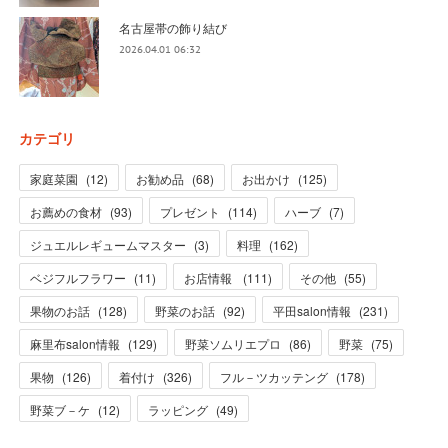
名古屋帯の飾り結び
2026.04.01 06:32
カテゴリ
家庭菜園
(
12
)
お勧め品
(
68
)
お出かけ
(
125
)
お薦めの食材
(
93
)
プレゼント
(
114
)
ハーブ
(
7
)
ジュエルレギュームマスター
(
3
)
料理
(
162
)
ベジフルフラワー
(
11
)
お店情報
(
111
)
その他
(
55
)
果物のお話
(
128
)
野菜のお話
(
92
)
平田salon情報
(
231
)
麻里布salon情報
(
129
)
野菜ソムリエプロ
(
86
)
野菜
(
75
)
果物
(
126
)
着付け
(
326
)
フル－ツカッテング
(
178
)
野菜ブ－ケ
(
12
)
ラッピング
(
49
)