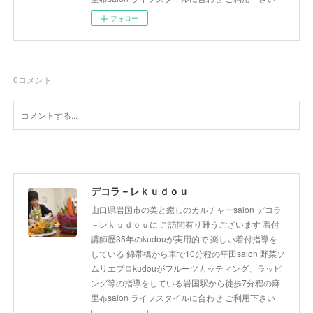
フォロー
0
コメント
デコラ－レｋｕｄｏｕ
山口県岩国市の美と癒しのカルチャーsalon デコラ
－レｋｕｄｏｕに ご訪問有り難うございます 着付
講師歴35年のkudouが実用的で 楽しい着付指導を
している 錦帯橋から車で10分程の平田salon 野菜ソ
ムリエプロkudouがフルーツカッティング、ラッピ
ング等の指導をしている岩国駅から徒歩7分程の麻
里布salon ライフスタイルに合わせ ご利用下さい