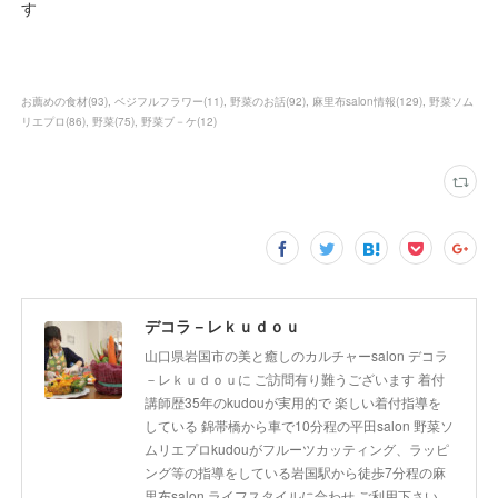
す
お薦めの食材
(
93
)
ベジフルフラワー
(
11
)
野菜のお話
(
92
)
麻里布salon情報
(
129
)
野菜ソム
リエプロ
(
86
)
野菜
(
75
)
野菜ブ－ケ
(
12
)
デコラ－レｋｕｄｏｕ
山口県岩国市の美と癒しのカルチャーsalon デコラ
－レｋｕｄｏｕに ご訪問有り難うございます 着付
講師歴35年のkudouが実用的で 楽しい着付指導を
している 錦帯橋から車で10分程の平田salon 野菜ソ
ムリエプロkudouがフルーツカッティング、ラッピ
ング等の指導をしている岩国駅から徒歩7分程の麻
里布salon ライフスタイルに合わせ ご利用下さい