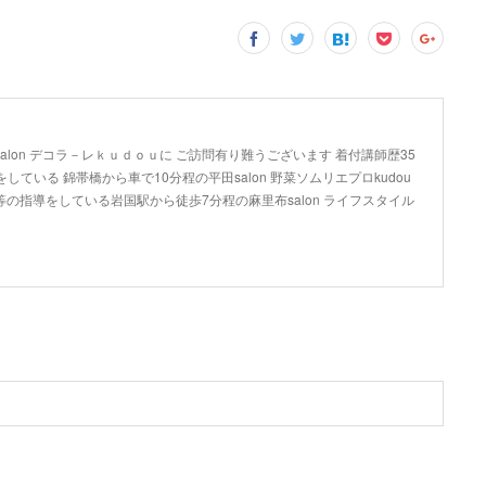
lon デコラ－レｋｕｄｏｕに ご訪問有り難うございます 着付講師歴35
している 錦帯橋から車で10分程の平田salon 野菜ソムリエプロkudou
の指導をしている岩国駅から徒歩7分程の麻里布salon ライフスタイル