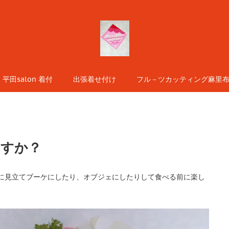
平田salon 着付
出張着せ付け
フル－ツカッティング麻里布s
ますか？
に見立てブーケにしたり、オブジェにしたりして食べる前に楽し