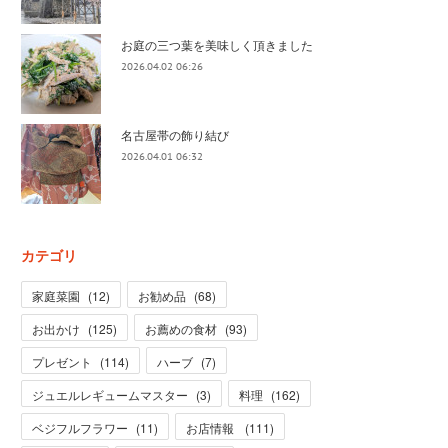
お庭の三つ葉を美味しく頂きました
2026.04.02 06:26
名古屋帯の飾り結び
2026.04.01 06:32
カテゴリ
家庭菜園
(
12
)
お勧め品
(
68
)
お出かけ
(
125
)
お薦めの食材
(
93
)
プレゼント
(
114
)
ハーブ
(
7
)
ジュエルレギュームマスター
(
3
)
料理
(
162
)
ベジフルフラワー
(
11
)
お店情報
(
111
)