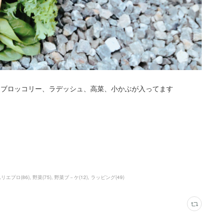
ーブロッコリー、ラデッシュ、高菜、小かぶが入ってます
ムリエプロ
(
86
)
野菜
(
75
)
野菜ブ－ケ
(
12
)
ラッピング
(
49
)