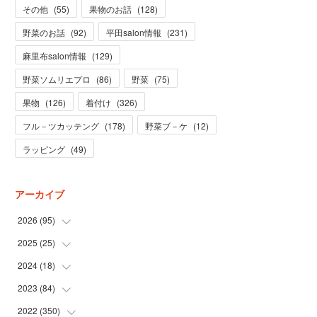
その他
(
55
)
果物のお話
(
128
)
野菜のお話
(
92
)
平田salon情報
(
231
)
麻里布salon情報
(
129
)
野菜ソムリエプロ
(
86
)
野菜
(
75
)
果物
(
126
)
着付け
(
326
)
フル－ツカッテング
(
178
)
野菜ブ－ケ
(
12
)
ラッピング
(
49
)
アーカイブ
2026
(
95
)
2025
(
25
(
5
)
)
(
31
)
2024
(
18
(
3
)
)
(
28
)
(
19
)
2023
(
84
(
1
)
)
(
31
)
(
1
)
(
12
)
2022
(
350
(
1
)
)