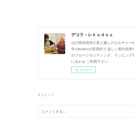
デコラ－レｋｕｄｏｕ
山口県岩国市の美と癒しのカルチャーsa
年のkudouが実用的で 楽しい着付指導を
がフルーツカッティング、ラッピング等
に合わせ ご利用下さい
フォロー
0
コメント