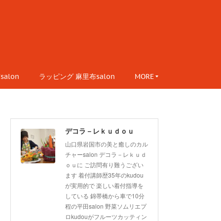
alon
ラッピング 麻里布salon
MORE
デコラ－レｋｕｄｏｕ
山口県岩国市の美と癒しのカル
チャーsalon デコラ－レｋｕｄ
ｏｕに ご訪問有り難うござい
ます 着付講師歴35年のkudou
が実用的で 楽しい着付指導を
している 錦帯橋から車で10分
程の平田salon 野菜ソムリエプ
ロkudouがフルーツカッティン