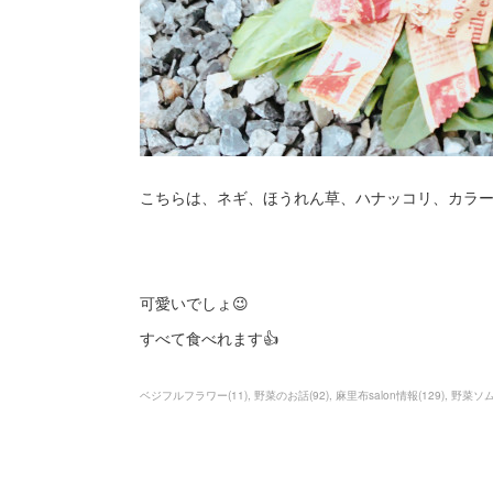
こちらは、ネギ、ほうれん草、ハナッコリ、カラ
可愛いでしょ😉
すべて食べれます👍️
ベジフルフラワー
(
11
)
野菜のお話
(
92
)
麻里布salon情報
(
129
)
野菜ソ