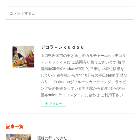
デコラ－レｋｕｄｏｕ
山口県岩国市の美と癒しのカルチャーsalon デコラ
－レｋｕｄｏｕに ご訪問有り難うございます 着付
講師歴35年のkudouが実用的で 楽しい着付指導を
している 錦帯橋から車で10分程の平田salon 野菜ソ
ムリエプロkudouがフルーツカッティング、ラッピ
ング等の指導をしている岩国駅から徒歩7分程の麻
里布salon ライフスタイルに合わせ ご利用下さい
フォロー
記事一覧
優縁に行ってきた