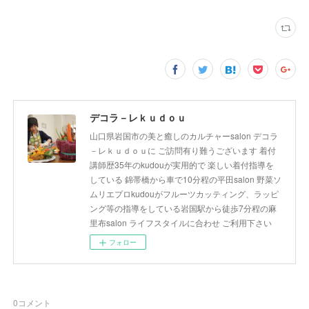
デコラ－レｋｕｄｏｕ
山口県岩国市の美と癒しのカルチャーsalon デコラ
－レｋｕｄｏｕに ご訪問有り難うございます 着付
講師歴35年のkudouが実用的で 楽しい着付指導を
している 錦帯橋から車で10分程の平田salon 野菜ソ
ムリエプロkudouがフルーツカッティング、ラッピ
ング等の指導をしている岩国駅から徒歩7分程の麻
里布salon ライフスタイルに合わせ ご利用下さい
フォロー
0
コメント