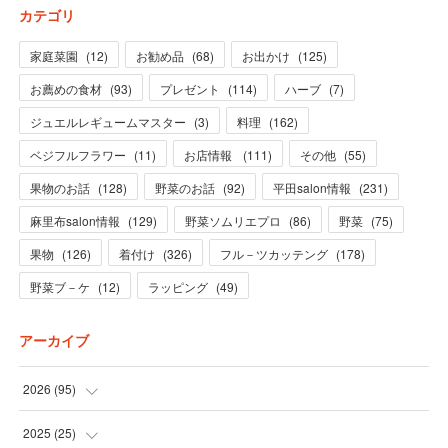
カテゴリ
家庭菜園
(
12
)
お勧め品
(
68
)
お出かけ
(
125
)
お薦めの食材
(
93
)
プレゼント
(
114
)
ハーブ
(
7
)
ジュエルレギュームマスター
(
3
)
料理
(
162
)
ベジフルフラワー
(
11
)
お店情報
(
111
)
その他
(
55
)
果物のお話
(
128
)
野菜のお話
(
92
)
平田salon情報
(
231
)
麻里布salon情報
(
129
)
野菜ソムリエプロ
(
86
)
野菜
(
75
)
果物
(
126
)
着付け
(
326
)
フル－ツカッテング
(
178
)
野菜ブ－ケ
(
12
)
ラッピング
(
49
)
アーカイブ
2026
(
95
)
(
5
)
2025
(
25
)