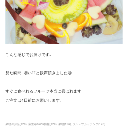
こんな感じでお届けです｡
見た瞬間 凄い⤴️⤴️と歓声頂きました😉
すぐに食べれるフルーツ本当に喜ばれます
ご注文は4日前にお願いします｡
果物のお話
(
128
)
麻里布salon情報
(
129
)
果物
(
126
)
フル－ツカッテング
(
178
)