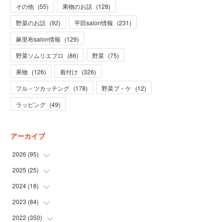
その他
(
55
)
果物のお話
(
128
)
野菜のお話
(
92
)
平田salon情報
(
231
)
麻里布salon情報
(
129
)
野菜ソムリエプロ
(
86
)
野菜
(
75
)
果物
(
126
)
着付け
(
326
)
フル－ツカッテング
(
178
)
野菜ブ－ケ
(
12
)
ラッピング
(
49
)
アーカイブ
2026
(
95
)
2025
(
25
(
5
)
)
(
31
)
2024
(
18
(
3
)
)
(
28
)
(
19
)
2023
(
84
(
1
)
)
(
31
)
(
1
)
(
12
)
2022
(
350
(
1
)
)