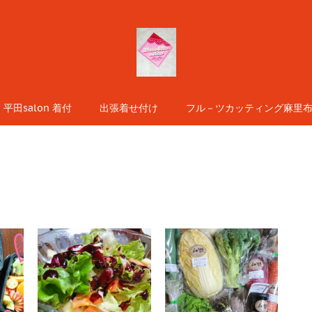
平田salon 着付
出張着せ付け
フル－ツカッティング麻里布s