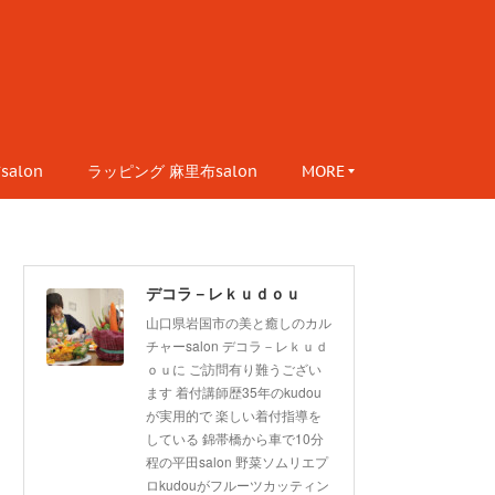
alon
ラッピング 麻里布salon
MORE
デコラ－レｋｕｄｏｕ
山口県岩国市の美と癒しのカル
チャーsalon デコラ－レｋｕｄ
ｏｕに ご訪問有り難うござい
ます 着付講師歴35年のkudou
が実用的で 楽しい着付指導を
している 錦帯橋から車で10分
程の平田salon 野菜ソムリエプ
ロkudouがフルーツカッティン