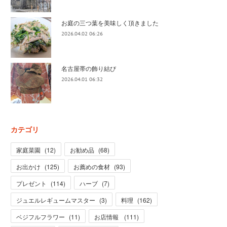
お庭の三つ葉を美味しく頂きました
2026.04.02 06:26
名古屋帯の飾り結び
2026.04.01 06:32
カテゴリ
家庭菜園
(
12
)
お勧め品
(
68
)
お出かけ
(
125
)
お薦めの食材
(
93
)
プレゼント
(
114
)
ハーブ
(
7
)
ジュエルレギュームマスター
(
3
)
料理
(
162
)
ベジフルフラワー
(
11
)
お店情報
(
111
)