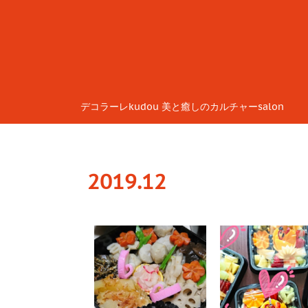
デコラーレkudou 美と癒しのカルチャーsalon
2019
.
12