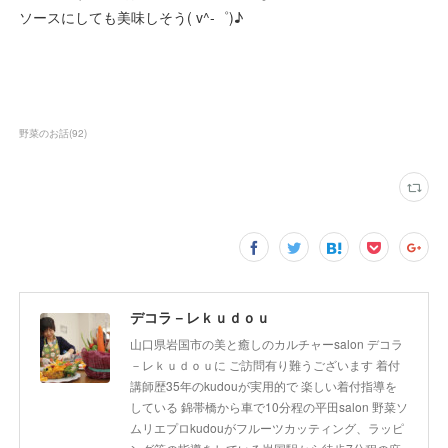
ソースにしても美味しそう( v^-゜)♪
野菜のお話
(
92
)
デコラ－レｋｕｄｏｕ
山口県岩国市の美と癒しのカルチャーsalon デコラ
－レｋｕｄｏｕに ご訪問有り難うございます 着付
講師歴35年のkudouが実用的で 楽しい着付指導を
している 錦帯橋から車で10分程の平田salon 野菜ソ
ムリエプロkudouがフルーツカッティング、ラッピ