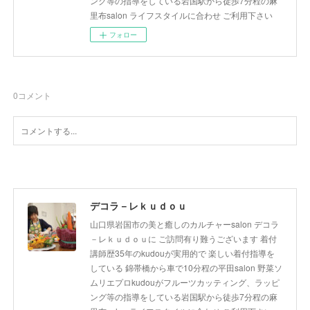
ング等の指導をしている岩国駅から徒歩7分程の麻
里布salon ライフスタイルに合わせ ご利用下さい
フォロー
0
コメント
デコラ－レｋｕｄｏｕ
山口県岩国市の美と癒しのカルチャーsalon デコラ
－レｋｕｄｏｕに ご訪問有り難うございます 着付
講師歴35年のkudouが実用的で 楽しい着付指導を
している 錦帯橋から車で10分程の平田salon 野菜ソ
ムリエプロkudouがフルーツカッティング、ラッピ
ング等の指導をしている岩国駅から徒歩7分程の麻