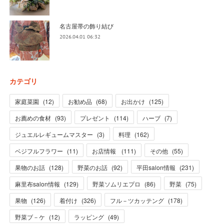
名古屋帯の飾り結び
2026.04.01 06:32
カテゴリ
家庭菜園
(
12
)
お勧め品
(
68
)
お出かけ
(
125
)
お薦めの食材
(
93
)
プレゼント
(
114
)
ハーブ
(
7
)
ジュエルレギュームマスター
(
3
)
料理
(
162
)
ベジフルフラワー
(
11
)
お店情報
(
111
)
その他
(
55
)
果物のお話
(
128
)
野菜のお話
(
92
)
平田salon情報
(
231
)
麻里布salon情報
(
129
)
野菜ソムリエプロ
(
86
)
野菜
(
75
)
果物
(
126
)
着付け
(
326
)
フル－ツカッテング
(
178
)
野菜ブ－ケ
(
12
)
ラッピング
(
49
)