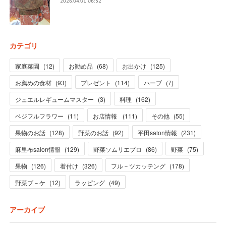
2026.04.01 06:32
カテゴリ
家庭菜園
(
12
)
お勧め品
(
68
)
お出かけ
(
125
)
お薦めの食材
(
93
)
プレゼント
(
114
)
ハーブ
(
7
)
ジュエルレギュームマスター
(
3
)
料理
(
162
)
ベジフルフラワー
(
11
)
お店情報
(
111
)
その他
(
55
)
果物のお話
(
128
)
野菜のお話
(
92
)
平田salon情報
(
231
)
麻里布salon情報
(
129
)
野菜ソムリエプロ
(
86
)
野菜
(
75
)
果物
(
126
)
着付け
(
326
)
フル－ツカッテング
(
178
)
野菜ブ－ケ
(
12
)
ラッピング
(
49
)
アーカイブ