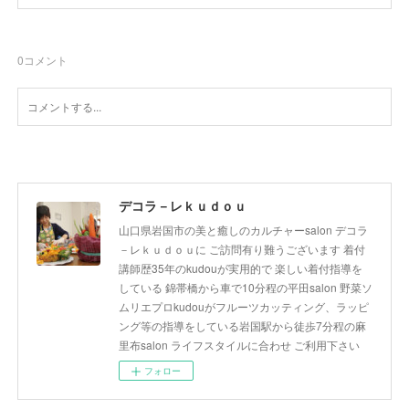
0
コメント
デコラ－レｋｕｄｏｕ
山口県岩国市の美と癒しのカルチャーsalon デコラ
－レｋｕｄｏｕに ご訪問有り難うございます 着付
講師歴35年のkudouが実用的で 楽しい着付指導を
している 錦帯橋から車で10分程の平田salon 野菜ソ
ムリエプロkudouがフルーツカッティング、ラッピ
ング等の指導をしている岩国駅から徒歩7分程の麻
里布salon ライフスタイルに合わせ ご利用下さい
フォロー