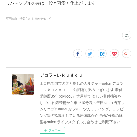
リバ－シブルの帯は一段と可愛く仕上がります
平田salon情報
(
231
)
着付け
(
326
)
デコラ－レｋｕｄｏｕ
山口県岩国市の美と癒しのカルチャーsalon デコラ
－レｋｕｄｏｕに ご訪問有り難うございます 着付
講師歴35年のkudouが実用的で 楽しい着付指導を
している 錦帯橋から車で10分程の平田salon 野菜ソ
ムリエプロkudouがフルーツカッティング、ラッピ
ング等の指導をしている岩国駅から徒歩7分程の麻
里布salon ライフスタイルに合わせ ご利用下さい
フォロー