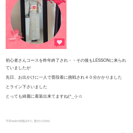
初心者さんコースを昨年終了され・・その後もLESSONに来られ
ていましたが
先日、お出かけに一人で普段着に挑戦され４０分かかりました
とライン下さいました
とっても綺麗に着装出来てますね(^_-)-☆
平田salon情報
(
231
)
着付け
(
326
)