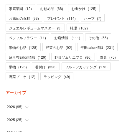
家庭菜園
(
12
)
お勧め品
(
68
)
お出かけ
(
125
)
お薦めの食材
(
93
)
プレゼント
(
114
)
ハーブ
(
7
)
ジュエルレギュームマスター
(
3
)
料理
(
162
)
ベジフルフラワー
(
11
)
お店情報
(
111
)
その他
(
55
)
果物のお話
(
128
)
野菜のお話
(
92
)
平田salon情報
(
231
)
麻里布salon情報
(
129
)
野菜ソムリエプロ
(
86
)
野菜
(
75
)
果物
(
126
)
着付け
(
326
)
フル－ツカッテング
(
178
)
野菜ブ－ケ
(
12
)
ラッピング
(
49
)
アーカイブ
2026
(
95
)
(
5
)
2025
(
25
)
(
31
)