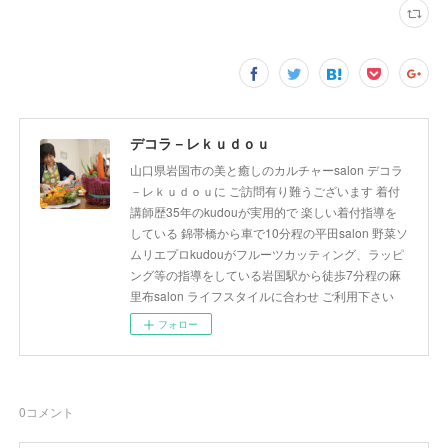
デコラ－レｋｕｄｏｕ
山口県岩国市の美と癒しのカルチャーsalon デコラ
－レｋｕｄｏｕに ご訪問有り難うございます 着付
講師歴35年のkudouが実用的で 楽しい着付指導を
している 錦帯橋から車で10分程の平田salon 野菜ソ
ムリエプロkudouがフルーツカッティング、ラッピ
ング等の指導をしている岩国駅から徒歩7分程の麻
里布salon ライフスタイルに合わせ ご利用下さい
フォロー
0
コメント