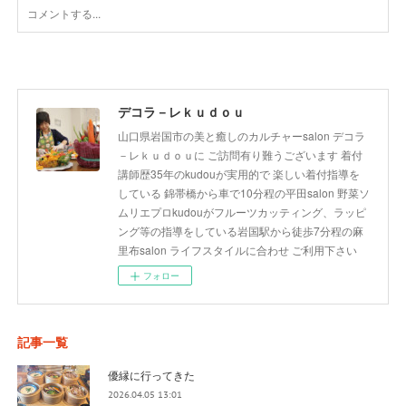
デコラ－レｋｕｄｏｕ
山口県岩国市の美と癒しのカルチャーsalon デコラ
－レｋｕｄｏｕに ご訪問有り難うございます 着付
講師歴35年のkudouが実用的で 楽しい着付指導を
している 錦帯橋から車で10分程の平田salon 野菜ソ
ムリエプロkudouがフルーツカッティング、ラッピ
ング等の指導をしている岩国駅から徒歩7分程の麻
里布salon ライフスタイルに合わせ ご利用下さい
フォロー
記事一覧
優縁に行ってきた
2026.04.05 13:01