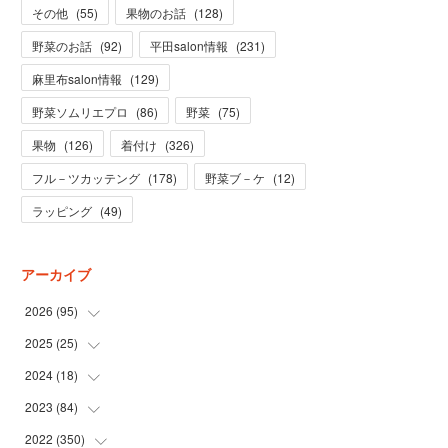
その他
(
55
)
果物のお話
(
128
)
野菜のお話
(
92
)
平田salon情報
(
231
)
麻里布salon情報
(
129
)
野菜ソムリエプロ
(
86
)
野菜
(
75
)
果物
(
126
)
着付け
(
326
)
フル－ツカッテング
(
178
)
野菜ブ－ケ
(
12
)
ラッピング
(
49
)
アーカイブ
2026
(
95
)
2025
(
25
(
5
)
)
(
31
)
2024
(
18
(
3
)
)
(
28
)
(
19
)
2023
(
84
(
1
)
)
(
31
)
(
1
)
(
12
)
2022
(
350
(
1
)
)