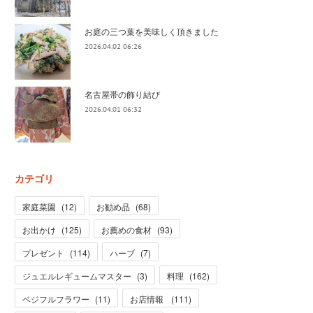
お庭の三つ葉を美味しく頂きました
2026.04.02 06:26
名古屋帯の飾り結び
2026.04.01 06:32
カテゴリ
家庭菜園
(
12
)
お勧め品
(
68
)
お出かけ
(
125
)
お薦めの食材
(
93
)
プレゼント
(
114
)
ハーブ
(
7
)
ジュエルレギュームマスター
(
3
)
料理
(
162
)
ベジフルフラワー
(
11
)
お店情報
(
111
)