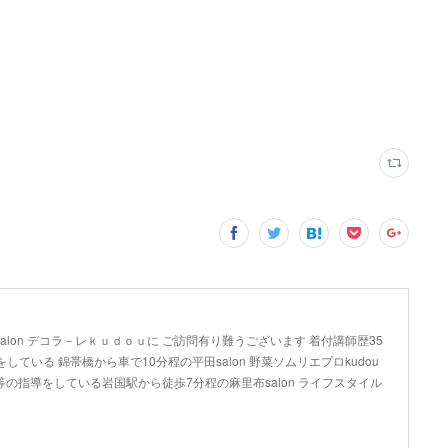
は
lon デコラ－レｋｕｄｏｕに ご訪問有り難うございます 着付講師歴35
している 錦帯橋から車で10分程の平田salon 野菜ソムリエプロkudou
の指導をしている岩国駅から徒歩7分程の麻里布salon ライフスタイル