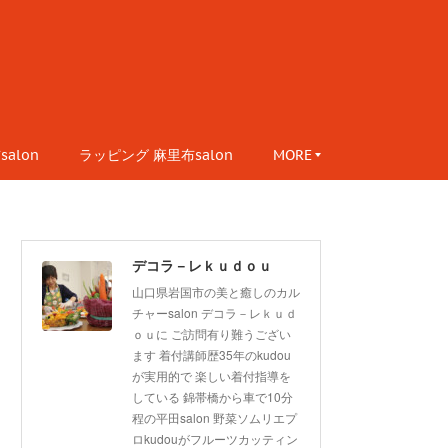
alon
ラッピング 麻里布salon
MORE
デコラ－レｋｕｄｏｕ
山口県岩国市の美と癒しのカル
チャーsalon デコラ－レｋｕｄ
ｏｕに ご訪問有り難うござい
ます 着付講師歴35年のkudou
が実用的で 楽しい着付指導を
している 錦帯橋から車で10分
程の平田salon 野菜ソムリエプ
ロkudouがフルーツカッティン