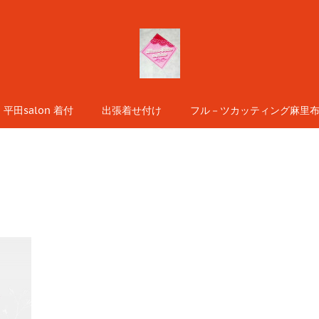
平田salon 着付
出張着せ付け
フル－ツカッティング麻里布s