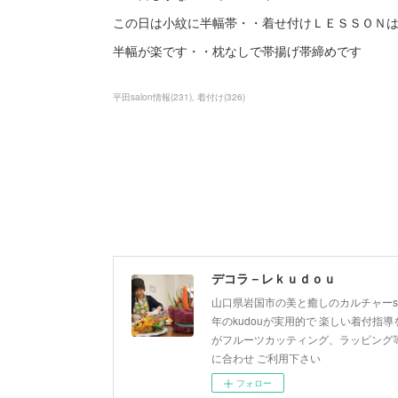
この日は小紋に半幅帯・・着せ付けＬＥＳＳＯＮ
半幅が楽です・・枕なしで帯揚げ帯締めです
平田salon情報
(
231
)
着付け
(
326
)
デコラ－レｋｕｄｏｕ
山口県岩国市の美と癒しのカルチャーsa
年のkudouが実用的で 楽しい着付指導を
がフルーツカッティング、ラッピング等
に合わせ ご利用下さい
フォロー