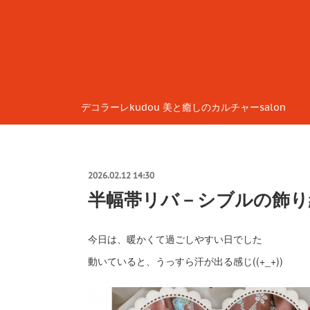
デコラーレkudou 美と癒しのカルチャーsalon
2026.02.12 14:30
半幅帯リバ－シブルの飾り
今日は、暖かくて過ごしやすい日でした
動いていると、うっすら汗が出る感じ((+_+))