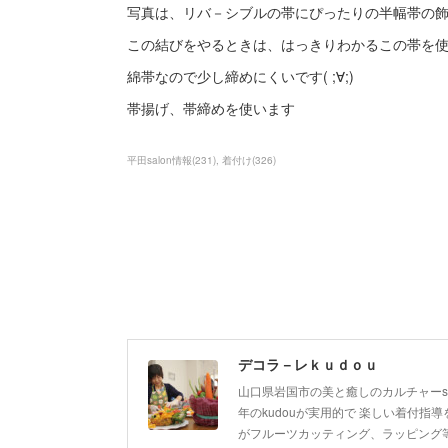
写真は、リバ－シブルの帯にぴったりの半幅帯の
この結びをやるときは、はっきりわかるこの帯を
綿帯なので少し締めにくいです( ;∀;)
帯揚げ、帯締めを使います
平田salon情報
(
231
)
着付け
(
326
)
デコラ－レｋｕｄｏｕ
山口県岩国市の美と癒しのカルチャーsa
年のkudouが実用的で 楽しい着付指導を
がフルーツカッティング、ラッピング等