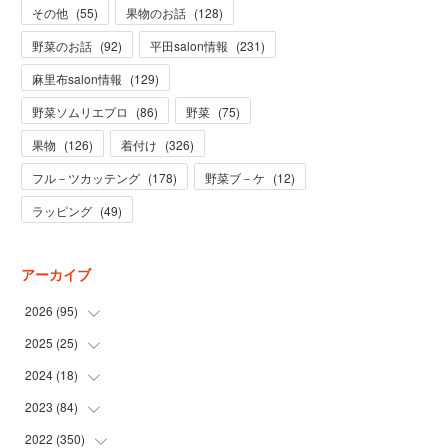
その他
(
55
)
果物のお話
(
128
)
野菜のお話
(
92
)
平田salon情報
(
231
)
麻里布salon情報
(
129
)
野菜ソムリエプロ
(
86
)
野菜
(
75
)
果物
(
126
)
着付け
(
326
)
フル－ツカッテング
(
178
)
野菜ブ－ケ
(
12
)
ラッピング
(
49
)
アーカイブ
2026
(
95
)
2025
(
25
(
5
)
)
(
31
)
2024
(
18
(
3
)
)
(
28
)
(
19
)
2023
(
84
(
1
)
)
(
31
)
(
1
)
(
12
)
2022
(
350
(
1
)
)