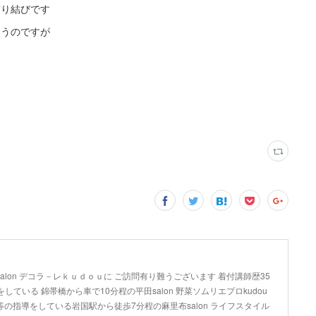
飾り結びです
使うのですが
lon デコラ－レｋｕｄｏｕに ご訪問有り難うございます 着付講師歴35
している 錦帯橋から車で10分程の平田salon 野菜ソムリエプロkudou
の指導をしている岩国駅から徒歩7分程の麻里布salon ライフスタイル