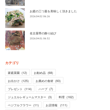
お庭の三つ葉を美味しく頂きました
2026.04.02 06:26
名古屋帯の飾り結び
2026.04.01 06:32
カテゴリ
家庭菜園
(
12
)
お勧め品
(
68
)
お出かけ
(
125
)
お薦めの食材
(
93
)
プレゼント
(
114
)
ハーブ
(
7
)
ジュエルレギュームマスター
(
3
)
料理
(
162
)
ベジフルフラワー
(
11
)
お店情報
(
111
)