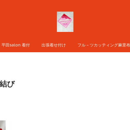
平田salon 着付
出張着せ付け
フル－ツカッティング麻里布s
結び