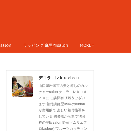
alon
ラッピング 麻里布salon
MORE
デコラ－レｋｕｄｏｕ
山口県岩国市の美と癒しのカル
チャーsalon デコラ－レｋｕｄ
ｏｕに ご訪問有り難うござい
ます 着付講師歴35年のkudou
が実用的で 楽しい着付指導を
している 錦帯橋から車で10分
程の平田salon 野菜ソムリエプ
ロkudouがフルーツカッティン