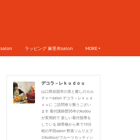
alon
ラッピング 麻里布salon
MORE
デコラ－レｋｕｄｏｕ
山口県岩国市の美と癒しのカル
チャーsalon デコラ－レｋｕｄ
ｏｕに ご訪問有り難うござい
ます 着付講師歴35年のkudou
が実用的で 楽しい着付指導を
している 錦帯橋から車で10分
程の平田salon 野菜ソムリエプ
ロkudouがフルーツカッティン