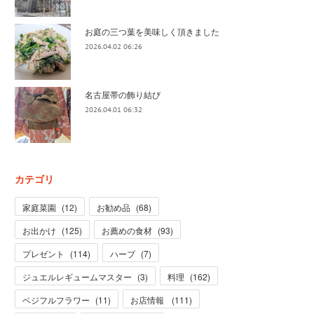
お庭の三つ葉を美味しく頂きました
2026.04.02 06:26
名古屋帯の飾り結び
2026.04.01 06:32
カテゴリ
家庭菜園
(
12
)
お勧め品
(
68
)
お出かけ
(
125
)
お薦めの食材
(
93
)
プレゼント
(
114
)
ハーブ
(
7
)
ジュエルレギュームマスター
(
3
)
料理
(
162
)
ベジフルフラワー
(
11
)
お店情報
(
111
)