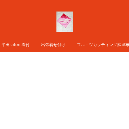
平田salon 着付
出張着せ付け
フル－ツカッティング麻里布s