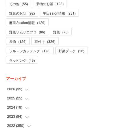
その他
(
55
)
果物のお話
(
128
)
野菜のお話
(
92
)
平田salon情報
(
231
)
麻里布salon情報
(
129
)
野菜ソムリエプロ
(
86
)
野菜
(
75
)
果物
(
126
)
着付け
(
326
)
フル－ツカッテング
(
178
)
野菜ブ－ケ
(
12
)
ラッピング
(
49
)
アーカイブ
2026
(
95
)
2025
(
25
(
5
)
)
(
31
)
2024
(
18
(
3
)
)
(
28
)
(
19
)
2023
(
84
(
1
)
)
(
31
)
(
1
)
(
12
)
2022
(
350
(
1
)
)