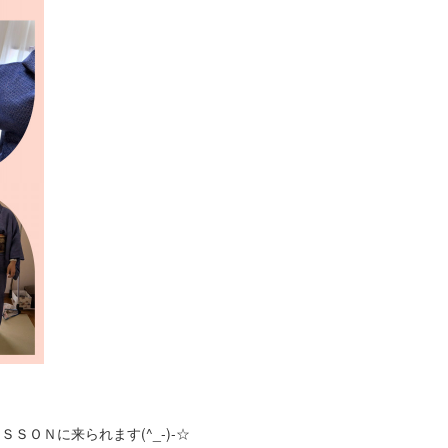
ＯＮに来られます(^_-)-☆