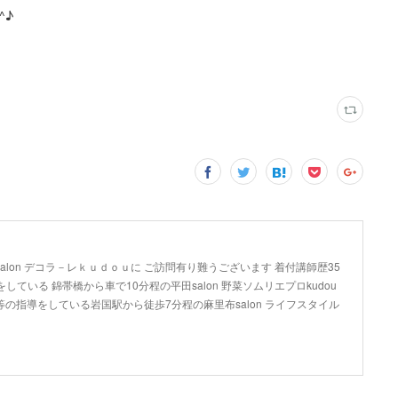
^♪
lon デコラ－レｋｕｄｏｕに ご訪問有り難うございます 着付講師歴35
している 錦帯橋から車で10分程の平田salon 野菜ソムリエプロkudou
の指導をしている岩国駅から徒歩7分程の麻里布salon ライフスタイル