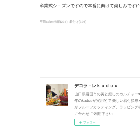
卒業式シ－ズンですので本番に向けて楽しみです(^
平田salon情報
(
231
)
着付け
(
326
)
デコラ－レｋｕｄｏｕ
山口県岩国市の美と癒しのカルチャーsa
年のkudouが実用的で 楽しい着付指導を
がフルーツカッティング、ラッピング等
に合わせ ご利用下さい
フォロー