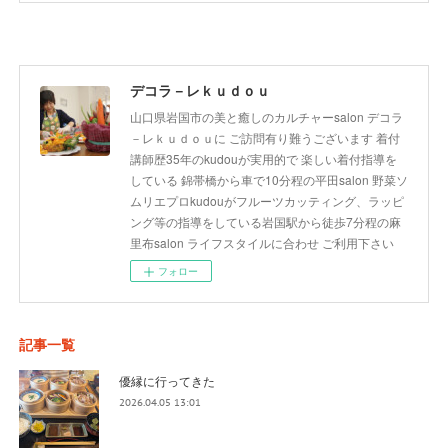
デコラ－レｋｕｄｏｕ
山口県岩国市の美と癒しのカルチャーsalon デコラ
－レｋｕｄｏｕに ご訪問有り難うございます 着付
講師歴35年のkudouが実用的で 楽しい着付指導を
している 錦帯橋から車で10分程の平田salon 野菜ソ
ムリエプロkudouがフルーツカッティング、ラッピ
ング等の指導をしている岩国駅から徒歩7分程の麻
里布salon ライフスタイルに合わせ ご利用下さい
フォロー
記事一覧
優縁に行ってきた
2026.04.05 13:01