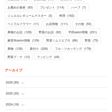
お薦めの食材
(
93
)
プレゼント
(
114
)
ハーブ
(
7
)
ジュエルレギュームマスター
(
3
)
料理
(
162
)
ベジフルフラワー
(
11
)
お店情報
(
111
)
その他
(
55
)
果物のお話
(
128
)
野菜のお話
(
92
)
平田salon情報
(
231
)
麻里布salon情報
(
129
)
野菜ソムリエプロ
(
86
)
野菜
(
75
)
果物
(
126
)
着付け
(
326
)
フル－ツカッテング
(
178
)
野菜ブ－ケ
(
12
)
ラッピング
(
49
)
アーカイブ
2026
(
95
)
(
5
)
2025
(
25
)
(
31
)
(
3
)
2024
(
18
)