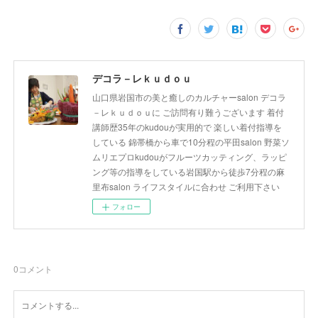
デコラ－レｋｕｄｏｕ
山口県岩国市の美と癒しのカルチャーsalon デコラ
－レｋｕｄｏｕに ご訪問有り難うございます 着付
講師歴35年のkudouが実用的で 楽しい着付指導を
している 錦帯橋から車で10分程の平田salon 野菜ソ
ムリエプロkudouがフルーツカッティング、ラッピ
ング等の指導をしている岩国駅から徒歩7分程の麻
里布salon ライフスタイルに合わせ ご利用下さい
フォロー
0
コメント