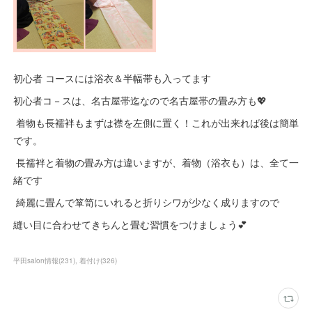
初心者 コースには浴衣＆半幅帯も入ってます
初心者コ－スは、名古屋帯迄なので名古屋帯の畳み方も💖
着物も長襦袢もまずは襟を左側に置く！これが出来れば後は簡単
です。
長襦袢と着物の畳み方は違いますが、着物（浴衣も）は、全て一
緒です
綺麗に畳んで箪笥にいれると折りシワが少なく成りますので
縫い目に合わせてきちんと畳む習慣をつけましょう💕
平田salon情報
(
231
)
着付け
(
326
)