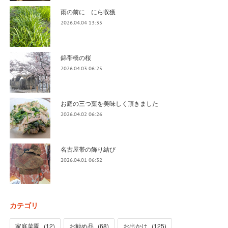
雨の前に にら収獲
2026.04.04 13:35
錦帯橋の桜
2026.04.03 06:25
お庭の三つ葉を美味しく頂きました
2026.04.02 06:26
名古屋帯の飾り結び
2026.04.01 06:32
カテゴリ
家庭菜園
(
12
)
お勧め品
(
68
)
お出かけ
(
125
)