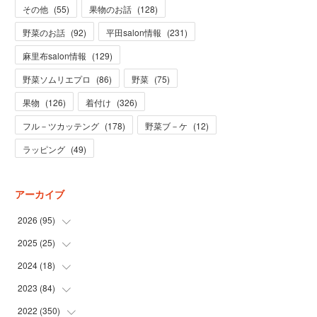
その他
(
55
)
果物のお話
(
128
)
野菜のお話
(
92
)
平田salon情報
(
231
)
麻里布salon情報
(
129
)
野菜ソムリエプロ
(
86
)
野菜
(
75
)
果物
(
126
)
着付け
(
326
)
フル－ツカッテング
(
178
)
野菜ブ－ケ
(
12
)
ラッピング
(
49
)
アーカイブ
2026
(
95
)
2025
(
25
(
5
)
)
(
31
)
2024
(
18
(
3
)
)
(
28
)
(
19
)
2023
(
84
(
1
)
)
(
31
)
(
1
)
(
12
)
2022
(
350
(
1
)
)