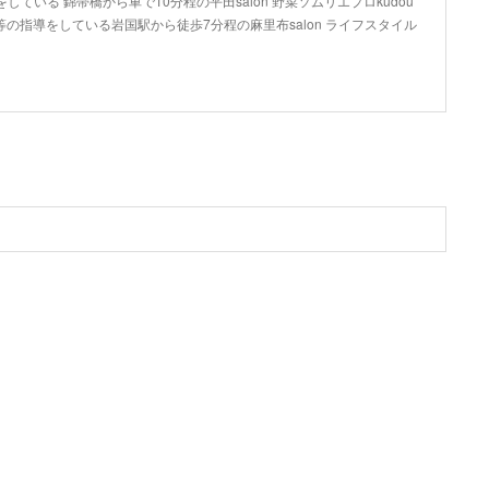
している 錦帯橋から車で10分程の平田salon 野菜ソムリエプロkudou
の指導をしている岩国駅から徒歩7分程の麻里布salon ライフスタイル