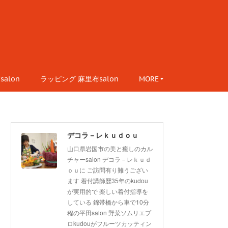
alon
ラッピング 麻里布salon
MORE
デコラ－レｋｕｄｏｕ
山口県岩国市の美と癒しのカル
チャーsalon デコラ－レｋｕｄ
ｏｕに ご訪問有り難うござい
ます 着付講師歴35年のkudou
が実用的で 楽しい着付指導を
している 錦帯橋から車で10分
程の平田salon 野菜ソムリエプ
ロkudouがフルーツカッティン