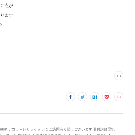
の２点が
なります
☆
lon デコラ－レｋｕｄｏｕに ご訪問有り難うございます 着付講師歴35