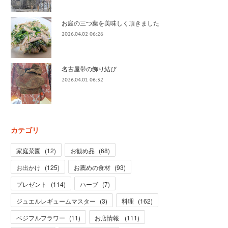
お庭の三つ葉を美味しく頂きました
2026.04.02 06:26
名古屋帯の飾り結び
2026.04.01 06:32
カテゴリ
家庭菜園
(
12
)
お勧め品
(
68
)
お出かけ
(
125
)
お薦めの食材
(
93
)
プレゼント
(
114
)
ハーブ
(
7
)
ジュエルレギュームマスター
(
3
)
料理
(
162
)
ベジフルフラワー
(
11
)
お店情報
(
111
)