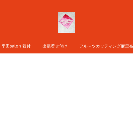
平田salon 着付
出張着せ付け
フル－ツカッティング麻里布s