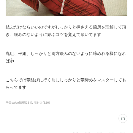
結ぶだけならいいのですがしっかりと押さえる箇所を理解して頂
き、緩みのないように結ぶコツを覚えて頂いてます
丸組、平組、しっかりと両方緩みのないように締めれる様になれ
ば👍
こちらでは帯結びに行く前にしっかりと帯締めをマスターしても
らってます
平田salon情報
(
231
)
着付け
(
326
)