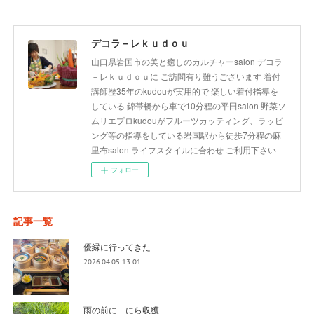
デコラ－レｋｕｄｏｕ
山口県岩国市の美と癒しのカルチャーsalon デコラ
－レｋｕｄｏｕに ご訪問有り難うございます 着付
講師歴35年のkudouが実用的で 楽しい着付指導を
している 錦帯橋から車で10分程の平田salon 野菜ソ
ムリエプロkudouがフルーツカッティング、ラッピ
ング等の指導をしている岩国駅から徒歩7分程の麻
里布salon ライフスタイルに合わせ ご利用下さい
フォロー
記事一覧
優縁に行ってきた
2026.04.05 13:01
雨の前に にら収獲