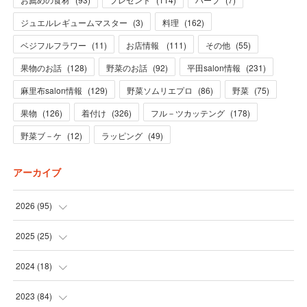
ジュエルレギュームマスター
(
3
)
料理
(
162
)
ベジフルフラワー
(
11
)
お店情報
(
111
)
その他
(
55
)
果物のお話
(
128
)
野菜のお話
(
92
)
平田salon情報
(
231
)
麻里布salon情報
(
129
)
野菜ソムリエプロ
(
86
)
野菜
(
75
)
果物
(
126
)
着付け
(
326
)
フル－ツカッテング
(
178
)
野菜ブ－ケ
(
12
)
ラッピング
(
49
)
アーカイブ
2026
(
95
)
(
5
)
2025
(
25
)
(
31
)
(
3
)
2024
(
18
)
(
28
)
(
19
)
(
1
)
2023
(
84
)