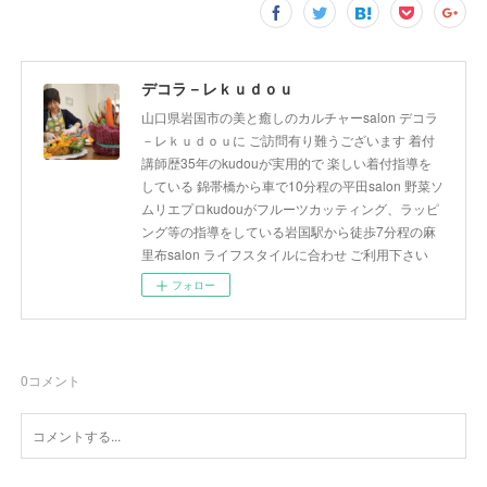
デコラ－レｋｕｄｏｕ
山口県岩国市の美と癒しのカルチャーsalon デコラ
－レｋｕｄｏｕに ご訪問有り難うございます 着付
講師歴35年のkudouが実用的で 楽しい着付指導を
している 錦帯橋から車で10分程の平田salon 野菜ソ
ムリエプロkudouがフルーツカッティング、ラッピ
ング等の指導をしている岩国駅から徒歩7分程の麻
里布salon ライフスタイルに合わせ ご利用下さい
フォロー
0
コメント