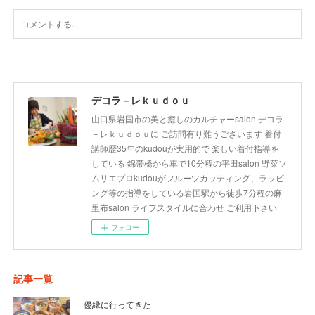
デコラ－レｋｕｄｏｕ
山口県岩国市の美と癒しのカルチャーsalon デコラ
－レｋｕｄｏｕに ご訪問有り難うございます 着付
講師歴35年のkudouが実用的で 楽しい着付指導を
している 錦帯橋から車で10分程の平田salon 野菜ソ
ムリエプロkudouがフルーツカッティング、ラッピ
ング等の指導をしている岩国駅から徒歩7分程の麻
里布salon ライフスタイルに合わせ ご利用下さい
フォロー
記事一覧
優縁に行ってきた