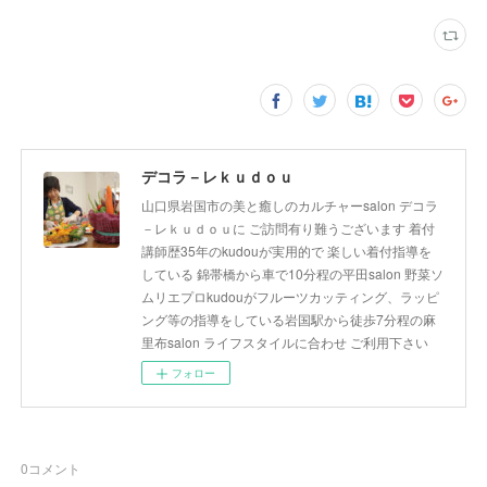
デコラ－レｋｕｄｏｕ
山口県岩国市の美と癒しのカルチャーsalon デコラ
－レｋｕｄｏｕに ご訪問有り難うございます 着付
講師歴35年のkudouが実用的で 楽しい着付指導を
している 錦帯橋から車で10分程の平田salon 野菜ソ
ムリエプロkudouがフルーツカッティング、ラッピ
ング等の指導をしている岩国駅から徒歩7分程の麻
里布salon ライフスタイルに合わせ ご利用下さい
フォロー
0
コメント