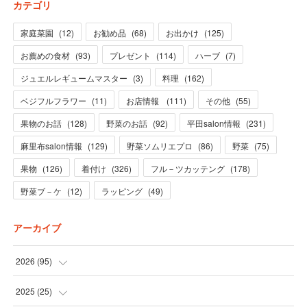
カテゴリ
家庭菜園
(
12
)
お勧め品
(
68
)
お出かけ
(
125
)
お薦めの食材
(
93
)
プレゼント
(
114
)
ハーブ
(
7
)
ジュエルレギュームマスター
(
3
)
料理
(
162
)
ベジフルフラワー
(
11
)
お店情報
(
111
)
その他
(
55
)
果物のお話
(
128
)
野菜のお話
(
92
)
平田salon情報
(
231
)
麻里布salon情報
(
129
)
野菜ソムリエプロ
(
86
)
野菜
(
75
)
果物
(
126
)
着付け
(
326
)
フル－ツカッテング
(
178
)
野菜ブ－ケ
(
12
)
ラッピング
(
49
)
アーカイブ
2026
(
95
)
(
5
)
2025
(
25
)