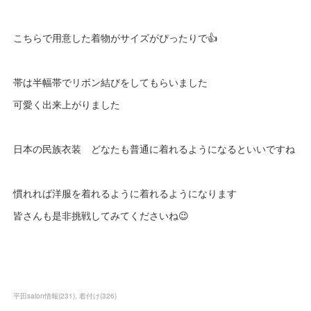
こちらで用意した着物がサイズがぴったりで👍
帯は半幅帯でリボン結びをしてもらいました
可愛く出来上がりました
日本の民族衣装 どなたも普通に着れるようになるといいですね
慣れれば洋服を着れるように着れるようになります
皆さんも是非挑戦してみてくださいね😉
平田salon情報
(
231
)
着付け
(
326
)