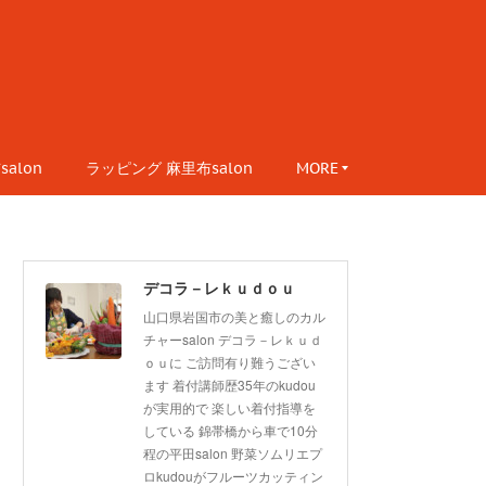
alon
ラッピング 麻里布salon
MORE
デコラ－レｋｕｄｏｕ
山口県岩国市の美と癒しのカル
チャーsalon デコラ－レｋｕｄ
ｏｕに ご訪問有り難うござい
ます 着付講師歴35年のkudou
が実用的で 楽しい着付指導を
している 錦帯橋から車で10分
程の平田salon 野菜ソムリエプ
ロkudouがフルーツカッティン