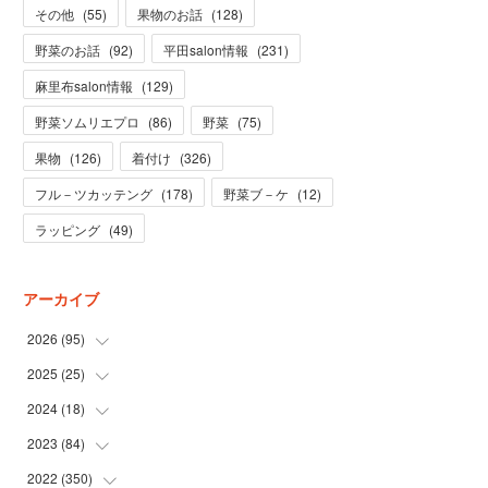
その他
(
55
)
果物のお話
(
128
)
野菜のお話
(
92
)
平田salon情報
(
231
)
麻里布salon情報
(
129
)
野菜ソムリエプロ
(
86
)
野菜
(
75
)
果物
(
126
)
着付け
(
326
)
フル－ツカッテング
(
178
)
野菜ブ－ケ
(
12
)
ラッピング
(
49
)
アーカイブ
2026
(
95
)
2025
(
25
(
5
)
)
(
31
)
2024
(
18
(
3
)
)
(
28
)
(
19
)
2023
(
84
(
1
)
)
(
31
)
(
1
)
(
12
)
2022
(
350
(
1
)
)