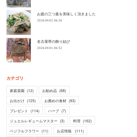
お庭の三つ葉を美味しく頂きました
2026.04.02 06:26
名古屋帯の飾り結び
2026.04.01 06:32
カテゴリ
家庭菜園
(
12
)
お勧め品
(
68
)
お出かけ
(
125
)
お薦めの食材
(
93
)
プレゼント
(
114
)
ハーブ
(
7
)
ジュエルレギュームマスター
(
3
)
料理
(
162
)
ベジフルフラワー
(
11
)
お店情報
(
111
)