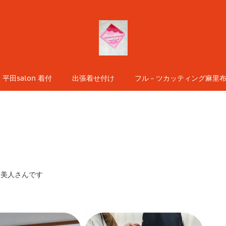
平田salon 着付
出張着せ付け
フル－ツカッティング麻里布s
物美人さんです