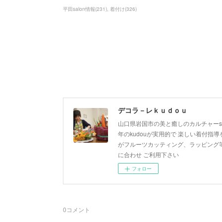
平田salon情報
(
231
)
着付け
(
326
)
デコラ－レｋｕｄｏｕ
山口県岩国市の美と癒しのカルチャーsa
年のkudouが実用的で 楽しい着付指導を
がフルーツカッティング、ラッピング等
に合わせ ご利用下さい
フォロー
0
コメント