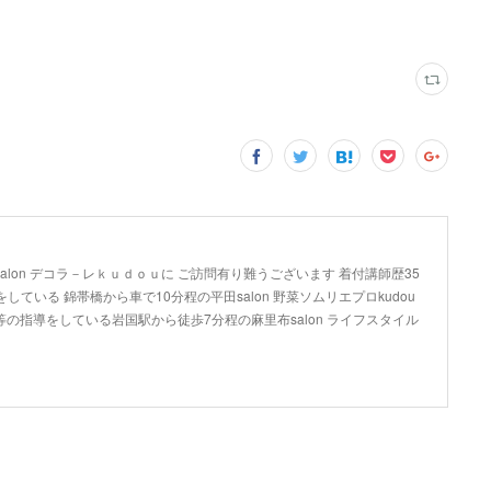
lon デコラ－レｋｕｄｏｕに ご訪問有り難うございます 着付講師歴35
している 錦帯橋から車で10分程の平田salon 野菜ソムリエプロkudou
の指導をしている岩国駅から徒歩7分程の麻里布salon ライフスタイル