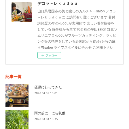
デコラ－レｋｕｄｏｕ
山口県岩国市の美と癒しのカルチャーsalon デコラ
－レｋｕｄｏｕに ご訪問有り難うございます 着付
講師歴35年のkudouが実用的で 楽しい着付指導を
している 錦帯橋から車で10分程の平田salon 野菜ソ
ムリエプロkudouがフルーツカッティング、ラッピ
ング等の指導をしている岩国駅から徒歩7分程の麻
里布salon ライフスタイルに合わせ ご利用下さい
フォロー
記事一覧
優縁に行ってきた
2026.04.05 13:01
雨の前に にら収獲
2026.04.04 13:35