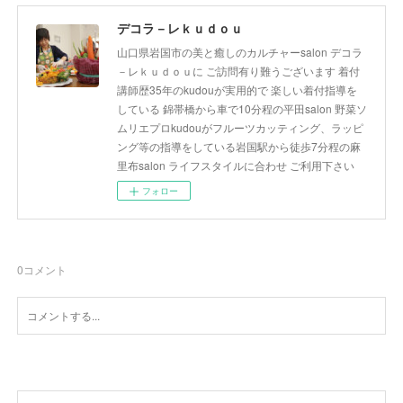
デコラ－レｋｕｄｏｕ
山口県岩国市の美と癒しのカルチャーsalon デコラ
－レｋｕｄｏｕに ご訪問有り難うございます 着付
講師歴35年のkudouが実用的で 楽しい着付指導を
している 錦帯橋から車で10分程の平田salon 野菜ソ
ムリエプロkudouがフルーツカッティング、ラッピ
ング等の指導をしている岩国駅から徒歩7分程の麻
里布salon ライフスタイルに合わせ ご利用下さい
フォロー
0
コメント