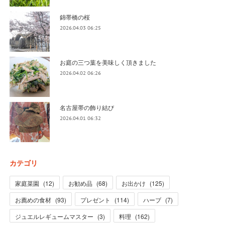
錦帯橋の桜
2026.04.03 06:25
お庭の三つ葉を美味しく頂きました
2026.04.02 06:26
名古屋帯の飾り結び
2026.04.01 06:32
カテゴリ
家庭菜園
(
12
)
お勧め品
(
68
)
お出かけ
(
125
)
お薦めの食材
(
93
)
プレゼント
(
114
)
ハーブ
(
7
)
ジュエルレギュームマスター
(
3
)
料理
(
162
)