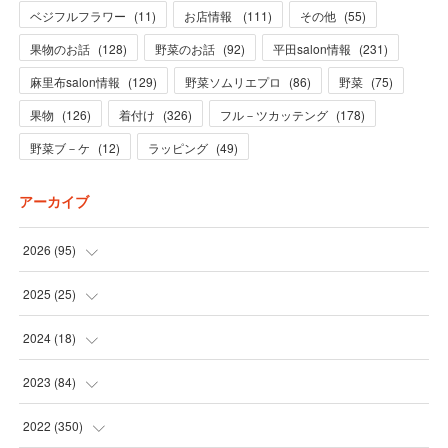
ベジフルフラワー
(
11
)
お店情報
(
111
)
その他
(
55
)
果物のお話
(
128
)
野菜のお話
(
92
)
平田salon情報
(
231
)
麻里布salon情報
(
129
)
野菜ソムリエプロ
(
86
)
野菜
(
75
)
果物
(
126
)
着付け
(
326
)
フル－ツカッテング
(
178
)
野菜ブ－ケ
(
12
)
ラッピング
(
49
)
アーカイブ
2026
(
95
)
(
5
)
2025
(
25
)
(
31
)
(
3
)
2024
(
18
)
(
28
)
(
19
)
(
1
)
2023
(
84
)
(
31
)
(
1
)
(
12
)
(
1
)
2022
(
350
)