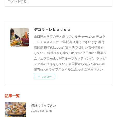
デコラ－レｋｕｄｏｕ
山口県岩国市の美と癒しのカルチャーsalon デコラ
－レｋｕｄｏｕに ご訪問有り難うございます 着付
講師歴35年のkudouが実用的で 楽しい着付指導を
している 錦帯橋から車で10分程の平田salon 野菜ソ
ムリエプロkudouがフルーツカッティング、ラッピ
ング等の指導をしている岩国駅から徒歩7分程の麻
里布salon ライフスタイルに合わせ ご利用下さい
フォロー
記事一覧
優縁に行ってきた
2026.04.05 13:01