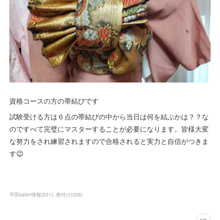
資格コースの方の帯結びです
試験受ける方は６点の帯結びの中から当日は何を結ぶかは？？な
のですべて完璧にマスターすることが必要になります。皆様大変
な努力をされ練習されますので合格されると実力と自信がつきま
す😉
平田salon情報
(
231
)
着付け
(
326
)