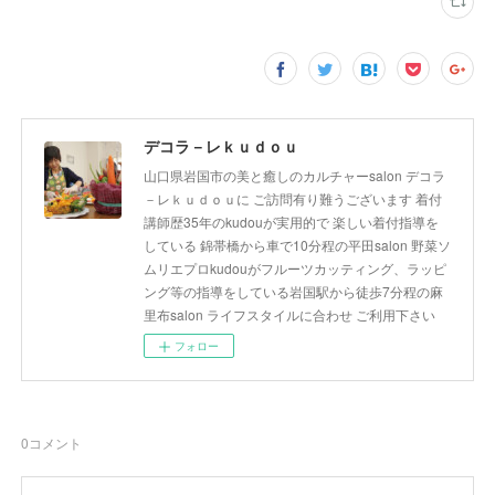
デコラ－レｋｕｄｏｕ
山口県岩国市の美と癒しのカルチャーsalon デコラ
－レｋｕｄｏｕに ご訪問有り難うございます 着付
講師歴35年のkudouが実用的で 楽しい着付指導を
している 錦帯橋から車で10分程の平田salon 野菜ソ
ムリエプロkudouがフルーツカッティング、ラッピ
ング等の指導をしている岩国駅から徒歩7分程の麻
里布salon ライフスタイルに合わせ ご利用下さい
フォロー
0
コメント