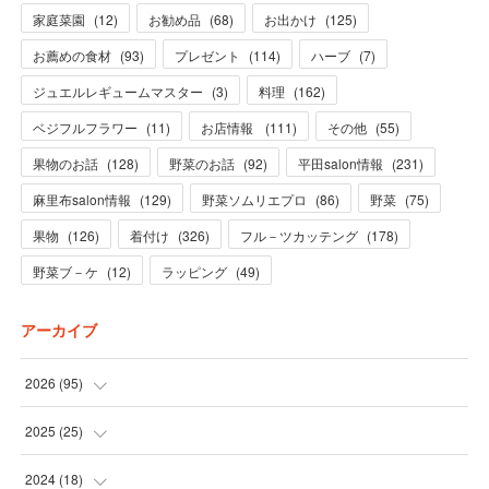
家庭菜園
(
12
)
お勧め品
(
68
)
お出かけ
(
125
)
お薦めの食材
(
93
)
プレゼント
(
114
)
ハーブ
(
7
)
ジュエルレギュームマスター
(
3
)
料理
(
162
)
ベジフルフラワー
(
11
)
お店情報
(
111
)
その他
(
55
)
果物のお話
(
128
)
野菜のお話
(
92
)
平田salon情報
(
231
)
麻里布salon情報
(
129
)
野菜ソムリエプロ
(
86
)
野菜
(
75
)
果物
(
126
)
着付け
(
326
)
フル－ツカッテング
(
178
)
野菜ブ－ケ
(
12
)
ラッピング
(
49
)
アーカイブ
2026
(
95
)
(
5
)
2025
(
25
)
(
31
)
(
3
)
2024
(
18
)