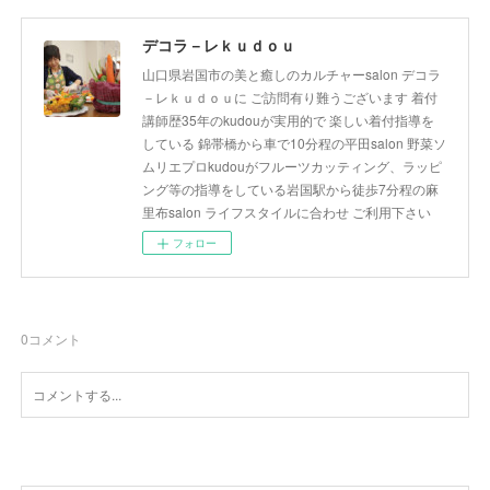
デコラ－レｋｕｄｏｕ
山口県岩国市の美と癒しのカルチャーsalon デコラ
－レｋｕｄｏｕに ご訪問有り難うございます 着付
講師歴35年のkudouが実用的で 楽しい着付指導を
している 錦帯橋から車で10分程の平田salon 野菜ソ
ムリエプロkudouがフルーツカッティング、ラッピ
ング等の指導をしている岩国駅から徒歩7分程の麻
里布salon ライフスタイルに合わせ ご利用下さい
フォロー
0
コメント