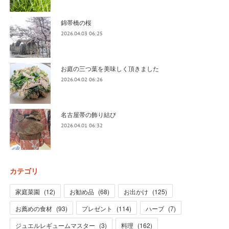
錦帯橋の桜
2026.04.03 06:25
お庭の三つ葉を美味しく頂きました
2026.04.02 06:26
名古屋帯の飾り結び
2026.04.01 06:32
カテゴリ
家庭菜園
(
12
)
お勧め品
(
68
)
お出かけ
(
125
)
お薦めの食材
(
93
)
プレゼント
(
114
)
ハーブ
(
7
)
ジュエルレギュームマスター
(
3
)
料理
(
162
)