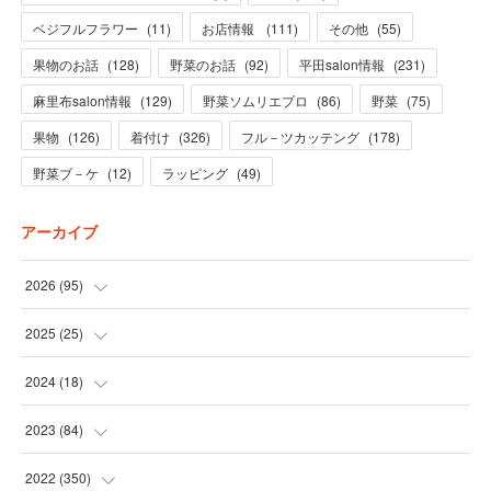
ベジフルフラワー
(
11
)
お店情報
(
111
)
その他
(
55
)
果物のお話
(
128
)
野菜のお話
(
92
)
平田salon情報
(
231
)
麻里布salon情報
(
129
)
野菜ソムリエプロ
(
86
)
野菜
(
75
)
果物
(
126
)
着付け
(
326
)
フル－ツカッテング
(
178
)
野菜ブ－ケ
(
12
)
ラッピング
(
49
)
アーカイブ
2026
(
95
)
(
5
)
2025
(
25
)
(
31
)
(
3
)
2024
(
18
)
(
28
)
(
19
)
(
1
)
2023
(
84
)
(
31
)
(
1
)
(
12
)
(
1
)
2022
(
350
)