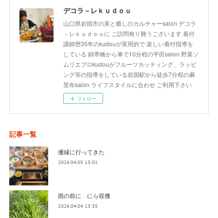
デコラ－レｋｕｄｏｕ
山口県岩国市の美と癒しのカルチャーsalon デコラ
－レｋｕｄｏｕに ご訪問有り難うございます 着付
講師歴35年のkudouが実用的で 楽しい着付指導を
している 錦帯橋から車で10分程の平田salon 野菜ソ
ムリエプロkudouがフルーツカッティング、ラッピ
ング等の指導をしている岩国駅から徒歩7分程の麻
里布salon ライフスタイルに合わせ ご利用下さい
フォロー
記事一覧
優縁に行ってきた
2026.04.05 13:01
雨の前に にら収獲
2026.04.04 13:35