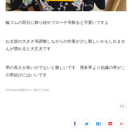
輪ゴムの部分に飾り紐やブローチ等飾ると可愛いですよ
お太鼓の大きさ等調整しながらの作業が少し難しいかもしれませ
んが慣れると大丈夫です
帯の長さが長いのでないと難しいです 博多帯より化繊の帯がこ
の帯結びにはいいです
平田salon情報
(
231
)
着付け
(
326
)