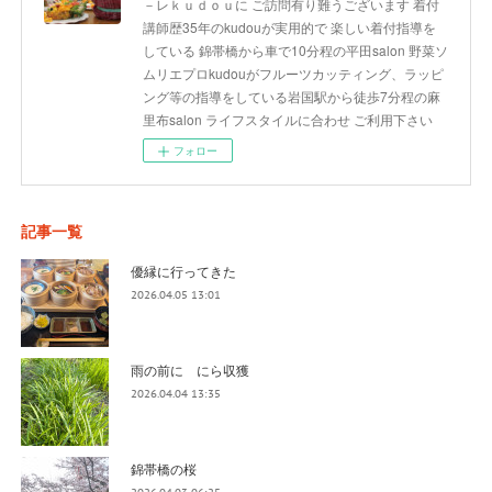
－レｋｕｄｏｕに ご訪問有り難うございます 着付
講師歴35年のkudouが実用的で 楽しい着付指導を
している 錦帯橋から車で10分程の平田salon 野菜ソ
ムリエプロkudouがフルーツカッティング、ラッピ
ング等の指導をしている岩国駅から徒歩7分程の麻
里布salon ライフスタイルに合わせ ご利用下さい
フォロー
記事一覧
優縁に行ってきた
2026.04.05 13:01
雨の前に にら収獲
2026.04.04 13:35
錦帯橋の桜