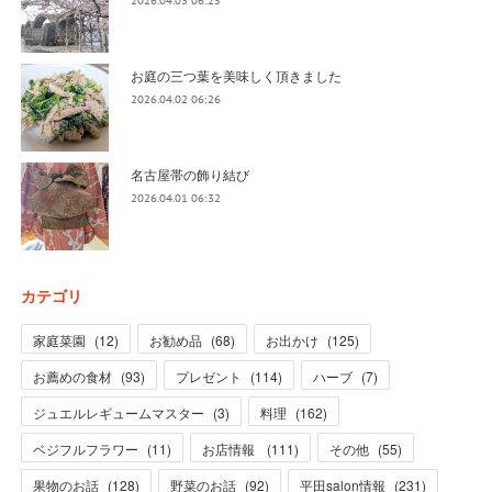
2026.04.03 06:25
お庭の三つ葉を美味しく頂きました
2026.04.02 06:26
名古屋帯の飾り結び
2026.04.01 06:32
カテゴリ
家庭菜園
(
12
)
お勧め品
(
68
)
お出かけ
(
125
)
お薦めの食材
(
93
)
プレゼント
(
114
)
ハーブ
(
7
)
ジュエルレギュームマスター
(
3
)
料理
(
162
)
ベジフルフラワー
(
11
)
お店情報
(
111
)
その他
(
55
)
果物のお話
(
128
)
野菜のお話
(
92
)
平田salon情報
(
231
)