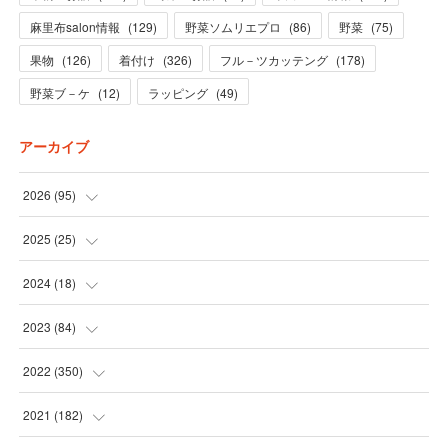
麻里布salon情報
(
129
)
野菜ソムリエプロ
(
86
)
野菜
(
75
)
果物
(
126
)
着付け
(
326
)
フル－ツカッテング
(
178
)
野菜ブ－ケ
(
12
)
ラッピング
(
49
)
アーカイブ
2026
(
95
)
(
5
)
2025
(
25
)
(
31
)
(
3
)
2024
(
18
)
(
28
)
(
19
)
(
1
)
2023
(
84
)
(
31
)
(
1
)
(
12
)
(
1
)
2022
(
350
)
(
1
)
(
2
)
(
24
)
(
16
)
2021
(
182
)