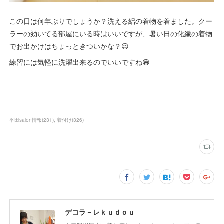
この日は何年ぶりでしょうか？洗える絽の着物を着ました。クー
ラーの効いてる部屋にいる時はいいですが、暑い日の化繊の着物
でお出かけはちょっときついかな？😉
練習には気軽に洗濯出来るのでいいですね😁
平田salon情報
(
231
)
着付け
(
326
)
デコラ－レｋｕｄｏｕ