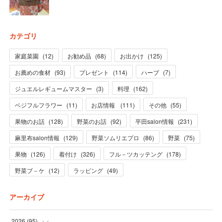
カテゴリ
家庭菜園
(
12
)
お勧め品
(
68
)
お出かけ
(
125
)
お薦めの食材
(
93
)
プレゼント
(
114
)
ハーブ
(
7
)
ジュエルレギュームマスター
(
3
)
料理
(
162
)
ベジフルフラワー
(
11
)
お店情報
(
111
)
その他
(
55
)
果物のお話
(
128
)
野菜のお話
(
92
)
平田salon情報
(
231
)
麻里布salon情報
(
129
)
野菜ソムリエプロ
(
86
)
野菜
(
75
)
果物
(
126
)
着付け
(
326
)
フル－ツカッテング
(
178
)
野菜ブ－ケ
(
12
)
ラッピング
(
49
)
アーカイブ
2026
(
95
)