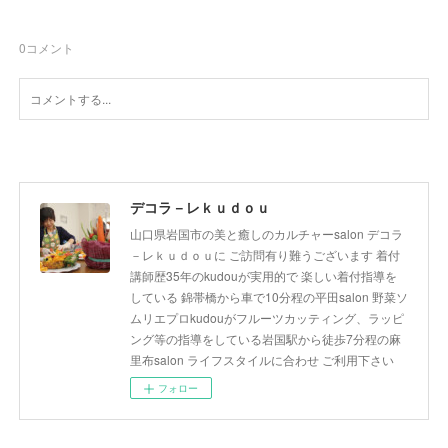
0
コメント
デコラ－レｋｕｄｏｕ
山口県岩国市の美と癒しのカルチャーsalon デコラ
－レｋｕｄｏｕに ご訪問有り難うございます 着付
講師歴35年のkudouが実用的で 楽しい着付指導を
している 錦帯橋から車で10分程の平田salon 野菜ソ
ムリエプロkudouがフルーツカッティング、ラッピ
ング等の指導をしている岩国駅から徒歩7分程の麻
里布salon ライフスタイルに合わせ ご利用下さい
フォロー