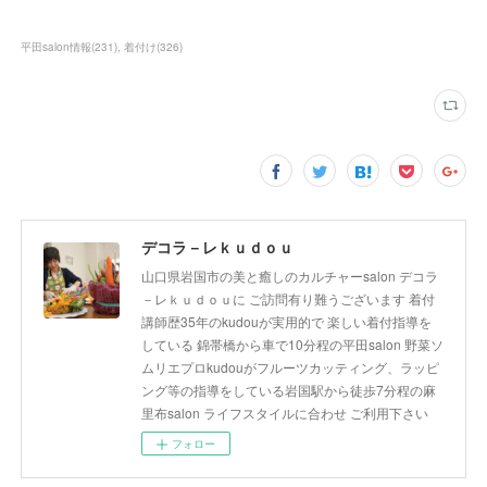
平田salon情報
(
231
)
着付け
(
326
)
デコラ－レｋｕｄｏｕ
山口県岩国市の美と癒しのカルチャーsalon デコラ
－レｋｕｄｏｕに ご訪問有り難うございます 着付
講師歴35年のkudouが実用的で 楽しい着付指導を
している 錦帯橋から車で10分程の平田salon 野菜ソ
ムリエプロkudouがフルーツカッティング、ラッピ
ング等の指導をしている岩国駅から徒歩7分程の麻
里布salon ライフスタイルに合わせ ご利用下さい
フォロー