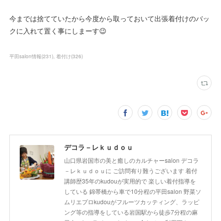
今までは捨てていたから今度から取っておいて出張着付けのバッ
クに入れて置く事にしまーす😉
平田salon情報
(
231
)
着付け
(
326
)
デコラ－レｋｕｄｏｕ
山口県岩国市の美と癒しのカルチャーsalon デコラ
－レｋｕｄｏｕに ご訪問有り難うございます 着付
講師歴35年のkudouが実用的で 楽しい着付指導を
している 錦帯橋から車で10分程の平田salon 野菜ソ
ムリエプロkudouがフルーツカッティング、ラッピ
ング等の指導をしている岩国駅から徒歩7分程の麻