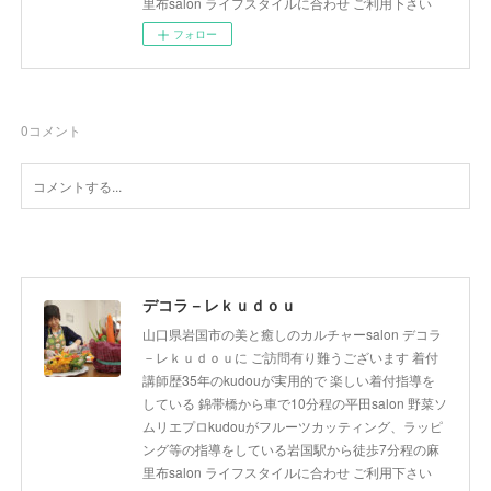
里布salon ライフスタイルに合わせ ご利用下さい
フォロー
0
コメント
デコラ－レｋｕｄｏｕ
山口県岩国市の美と癒しのカルチャーsalon デコラ
－レｋｕｄｏｕに ご訪問有り難うございます 着付
講師歴35年のkudouが実用的で 楽しい着付指導を
している 錦帯橋から車で10分程の平田salon 野菜ソ
ムリエプロkudouがフルーツカッティング、ラッピ
ング等の指導をしている岩国駅から徒歩7分程の麻
里布salon ライフスタイルに合わせ ご利用下さい