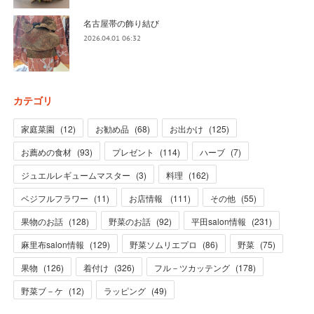
名古屋帯の飾り結び
2026.04.01 06:32
カテゴリ
家庭菜園
(
12
)
お勧め品
(
68
)
お出かけ
(
125
)
お薦めの食材
(
93
)
プレゼント
(
114
)
ハーブ
(
7
)
ジュエルレギュームマスター
(
3
)
料理
(
162
)
ベジフルフラワー
(
11
)
お店情報
(
111
)
その他
(
55
)
果物のお話
(
128
)
野菜のお話
(
92
)
平田salon情報
(
231
)
麻里布salon情報
(
129
)
野菜ソムリエプロ
(
86
)
野菜
(
75
)
果物
(
126
)
着付け
(
326
)
フル－ツカッテング
(
178
)
野菜ブ－ケ
(
12
)
ラッピング
(
49
)