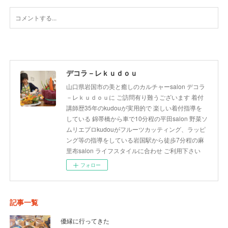
デコラ－レｋｕｄｏｕ
山口県岩国市の美と癒しのカルチャーsalon デコラ
－レｋｕｄｏｕに ご訪問有り難うございます 着付
講師歴35年のkudouが実用的で 楽しい着付指導を
している 錦帯橋から車で10分程の平田salon 野菜ソ
ムリエプロkudouがフルーツカッティング、ラッピ
ング等の指導をしている岩国駅から徒歩7分程の麻
里布salon ライフスタイルに合わせ ご利用下さい
フォロー
記事一覧
優縁に行ってきた