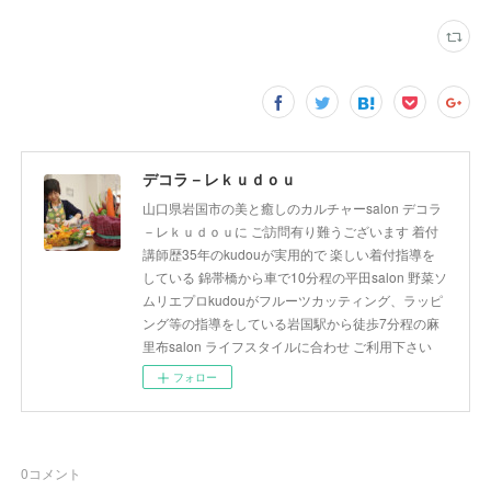
デコラ－レｋｕｄｏｕ
山口県岩国市の美と癒しのカルチャーsalon デコラ
－レｋｕｄｏｕに ご訪問有り難うございます 着付
講師歴35年のkudouが実用的で 楽しい着付指導を
している 錦帯橋から車で10分程の平田salon 野菜ソ
ムリエプロkudouがフルーツカッティング、ラッピ
ング等の指導をしている岩国駅から徒歩7分程の麻
里布salon ライフスタイルに合わせ ご利用下さい
フォロー
0
コメント