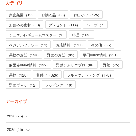
カテゴリ
家庭菜園
(
12
)
お勧め品
(
68
)
お出かけ
(
125
)
お薦めの食材
(
93
)
プレゼント
(
114
)
ハーブ
(
7
)
ジュエルレギュームマスター
(
3
)
料理
(
162
)
ベジフルフラワー
(
11
)
お店情報
(
111
)
その他
(
55
)
果物のお話
(
128
)
野菜のお話
(
92
)
平田salon情報
(
231
)
麻里布salon情報
(
129
)
野菜ソムリエプロ
(
86
)
野菜
(
75
)
果物
(
126
)
着付け
(
326
)
フル－ツカッテング
(
178
)
野菜ブ－ケ
(
12
)
ラッピング
(
49
)
アーカイブ
2026
(
95
)
(
5
)
2025
(
25
)