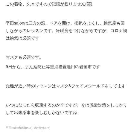
この着物、久々ですので記憶が甦りません(笑)
平田salonは三方の窓、ドアを開け、換気をよくし、換気扇も回
しながらのレッスンです。冷暖房をつけながらですが、コロナ禍
は換気は必須です
マスクも必須です。
9日から、まん延防止等重点措置適用の岩国市です
距離が近い時のレッスンはマスク&フェイスシールドをしてます
いつになったら収束するのか？ですが、今は感染対策をしっかり
して出来る事を楽しむしかないですね
平田salon情報
(
231
)
着付け
(
326
)