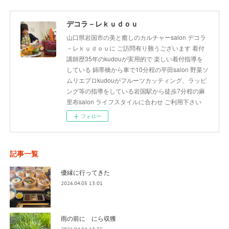
デコラ－レｋｕｄｏｕ
山口県岩国市の美と癒しのカルチャーsalon デコラ
－レｋｕｄｏｕに ご訪問有り難うございます 着付
講師歴35年のkudouが実用的で 楽しい着付指導を
している 錦帯橋から車で10分程の平田salon 野菜ソ
ムリエプロkudouがフルーツカッティング、ラッピ
ング等の指導をしている岩国駅から徒歩7分程の麻
里布salon ライフスタイルに合わせ ご利用下さい
フォロー
記事一覧
優縁に行ってきた
2026.04.05 13:01
雨の前に にら収獲