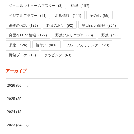
ジュエルレギュームマスター
(
3
)
料理
(
162
)
ベジフルフラワー
(
11
)
お店情報
(
111
)
その他
(
55
)
果物のお話
(
128
)
野菜のお話
(
92
)
平田salon情報
(
231
)
麻里布salon情報
(
129
)
野菜ソムリエプロ
(
86
)
野菜
(
75
)
果物
(
126
)
着付け
(
326
)
フル－ツカッテング
(
178
)
野菜ブ－ケ
(
12
)
ラッピング
(
49
)
アーカイブ
2026
(
95
)
(
5
)
2025
(
25
)
(
31
)
(
3
)
2024
(
18
)
(
28
)
(
19
)
(
1
)
2023
(
84
)