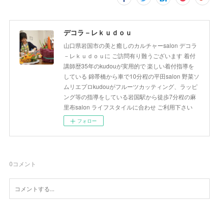
デコラ－レｋｕｄｏｕ
山口県岩国市の美と癒しのカルチャーsalon デコラ
－レｋｕｄｏｕに ご訪問有り難うございます 着付
講師歴35年のkudouが実用的で 楽しい着付指導を
している 錦帯橋から車で10分程の平田salon 野菜ソ
ムリエプロkudouがフルーツカッティング、ラッピ
ング等の指導をしている岩国駅から徒歩7分程の麻
里布salon ライフスタイルに合わせ ご利用下さい
フォロー
0
コメント