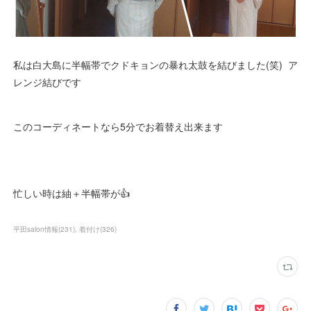
私は白大島に半幅帯でクドキョンの暴れ太鼓を結びました(笑) ア
レンジ結びです
このコーディネートなら5分でお着替え出来ます
忙しい時は紬＋半幅帯が👍️
平田salon情報
(
231
)
着付け
(
326
)