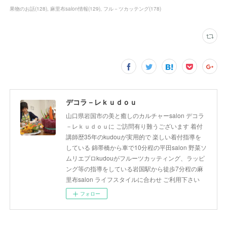
果物のお話
(
128
)
麻里布salon情報
(
129
)
フル－ツカッテング
(
178
)
デコラ－レｋｕｄｏｕ
山口県岩国市の美と癒しのカルチャーsalon デコラ
－レｋｕｄｏｕに ご訪問有り難うございます 着付
講師歴35年のkudouが実用的で 楽しい着付指導を
している 錦帯橋から車で10分程の平田salon 野菜ソ
ムリエプロkudouがフルーツカッティング、ラッピ
ング等の指導をしている岩国駅から徒歩7分程の麻
里布salon ライフスタイルに合わせ ご利用下さい
フォロー