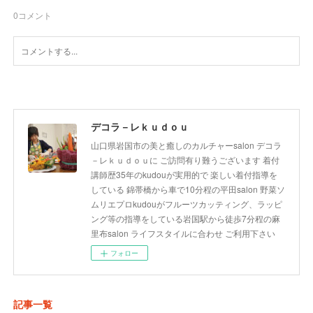
0
コメント
デコラ－レｋｕｄｏｕ
山口県岩国市の美と癒しのカルチャーsalon デコラ
－レｋｕｄｏｕに ご訪問有り難うございます 着付
講師歴35年のkudouが実用的で 楽しい着付指導を
している 錦帯橋から車で10分程の平田salon 野菜ソ
ムリエプロkudouがフルーツカッティング、ラッピ
ング等の指導をしている岩国駅から徒歩7分程の麻
里布salon ライフスタイルに合わせ ご利用下さい
フォロー
記事一覧