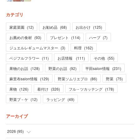
カテゴリ
家庭菜園
(
12
)
お勧め品
(
68
)
お出かけ
(
125
)
お薦めの食材
(
93
)
プレゼント
(
114
)
ハーブ
(
7
)
ジュエルレギュームマスター
(
3
)
料理
(
162
)
ベジフルフラワー
(
11
)
お店情報
(
111
)
その他
(
55
)
果物のお話
(
128
)
野菜のお話
(
92
)
平田salon情報
(
231
)
麻里布salon情報
(
129
)
野菜ソムリエプロ
(
86
)
野菜
(
75
)
果物
(
126
)
着付け
(
326
)
フル－ツカッテング
(
178
)
野菜ブ－ケ
(
12
)
ラッピング
(
49
)
アーカイブ
2026
(
95
)