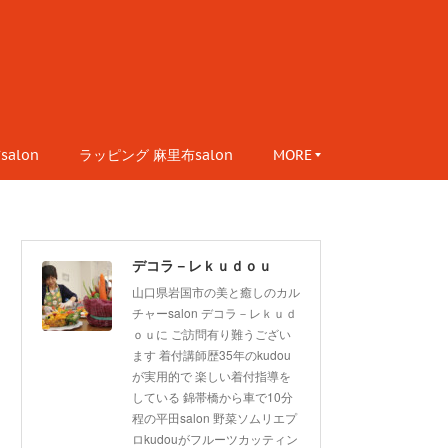
alon
ラッピング 麻里布salon
MORE
デコラ－レｋｕｄｏｕ
山口県岩国市の美と癒しのカル
チャーsalon デコラ－レｋｕｄ
ｏｕに ご訪問有り難うござい
ます 着付講師歴35年のkudou
が実用的で 楽しい着付指導を
している 錦帯橋から車で10分
程の平田salon 野菜ソムリエプ
ロkudouがフルーツカッティン