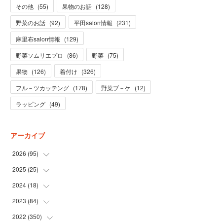
その他
(
55
)
果物のお話
(
128
)
野菜のお話
(
92
)
平田salon情報
(
231
)
麻里布salon情報
(
129
)
野菜ソムリエプロ
(
86
)
野菜
(
75
)
果物
(
126
)
着付け
(
326
)
フル－ツカッテング
(
178
)
野菜ブ－ケ
(
12
)
ラッピング
(
49
)
アーカイブ
2026
(
95
)
2025
(
25
(
5
)
)
(
31
)
2024
(
18
(
3
)
)
(
28
)
(
19
)
2023
(
84
(
1
)
)
(
31
)
(
1
)
(
12
)
2022
(
350
(
1
)
)