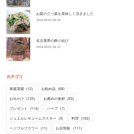
お庭の三つ葉を美味しく頂きました
2026.04.02 06:26
名古屋帯の飾り結び
2026.04.01 06:32
カテゴリ
家庭菜園
(
12
)
お勧め品
(
68
)
お出かけ
(
125
)
お薦めの食材
(
93
)
プレゼント
(
114
)
ハーブ
(
7
)
ジュエルレギュームマスター
(
3
)
料理
(
162
)
ベジフルフラワー
(
11
)
お店情報
(
111
)