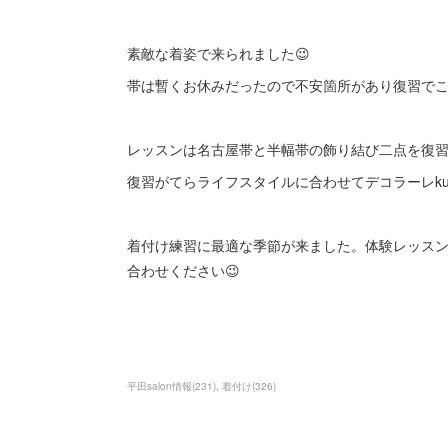
素敵な着姿で来られました😉
帯は暫くお休みだったので不安箇所があり復習でこ
レッスンは名古屋帯と半幅帯の飾り結び二点を復習
復習がてらライフスタイルに合わせてデコラーレku
着付け練習に最適な季節が来ました。体験レッス
合わせください😉
平田salon情報
(
231
)
着付け
(
326
)