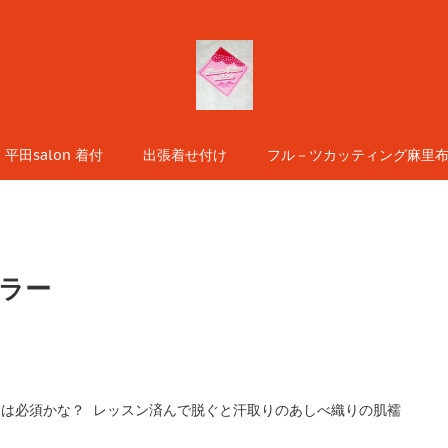
平田salon 着付
出張着せ付け
フル－ツカッティング麻里布s
ラー
は必須かな？ レッスン済んで脱ぐと汗取りのあしべ織りの肌襦