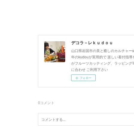
デコラ－レｋｕｄｏｕ
山口県岩国市の美と癒しのカルチャーsa
年のkudouが実用的で 楽しい着付指導を
がフルーツカッティング、ラッピング等
に合わせ ご利用下さい
フォロー
0
コメント