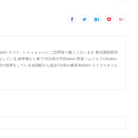
lon デコラ－レｋｕｄｏｕに ご訪問有り難うございます 着付講師歴35
している 錦帯橋から車で10分程の平田salon 野菜ソムリエプロkudou
の指導をしている岩国駅から徒歩7分程の麻里布salon ライフスタイル