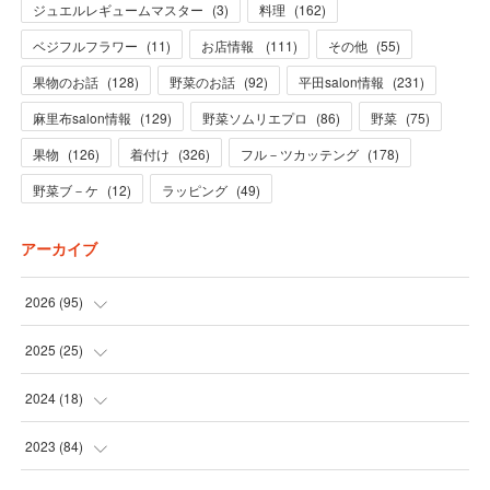
ジュエルレギュームマスター
(
3
)
料理
(
162
)
ベジフルフラワー
(
11
)
お店情報
(
111
)
その他
(
55
)
果物のお話
(
128
)
野菜のお話
(
92
)
平田salon情報
(
231
)
麻里布salon情報
(
129
)
野菜ソムリエプロ
(
86
)
野菜
(
75
)
果物
(
126
)
着付け
(
326
)
フル－ツカッテング
(
178
)
野菜ブ－ケ
(
12
)
ラッピング
(
49
)
アーカイブ
2026
(
95
)
(
5
)
2025
(
25
)
(
31
)
(
3
)
2024
(
18
)
(
28
)
(
19
)
(
1
)
2023
(
84
)
(
31
)
(
1
)