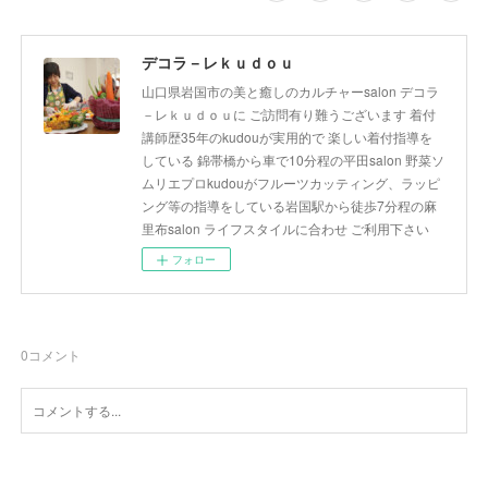
デコラ－レｋｕｄｏｕ
山口県岩国市の美と癒しのカルチャーsalon デコラ
－レｋｕｄｏｕに ご訪問有り難うございます 着付
講師歴35年のkudouが実用的で 楽しい着付指導を
している 錦帯橋から車で10分程の平田salon 野菜ソ
ムリエプロkudouがフルーツカッティング、ラッピ
ング等の指導をしている岩国駅から徒歩7分程の麻
里布salon ライフスタイルに合わせ ご利用下さい
フォロー
0
コメント