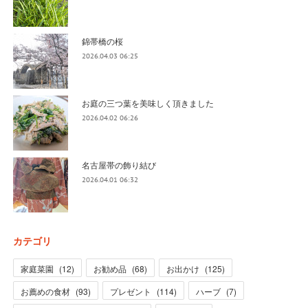
錦帯橋の桜
2026.04.03 06:25
お庭の三つ葉を美味しく頂きました
2026.04.02 06:26
名古屋帯の飾り結び
2026.04.01 06:32
カテゴリ
家庭菜園
(
12
)
お勧め品
(
68
)
お出かけ
(
125
)
お薦めの食材
(
93
)
プレゼント
(
114
)
ハーブ
(
7
)