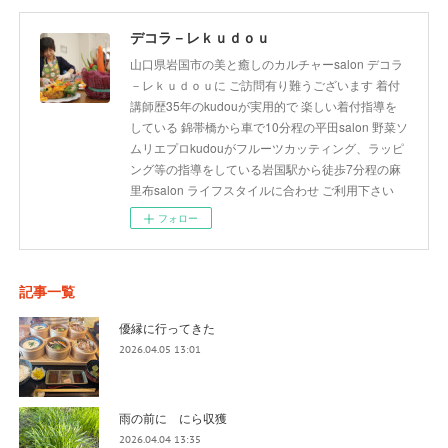
デコラ－レｋｕｄｏｕ
山口県岩国市の美と癒しのカルチャーsalon デコラ
－レｋｕｄｏｕに ご訪問有り難うございます 着付
講師歴35年のkudouが実用的で 楽しい着付指導を
している 錦帯橋から車で10分程の平田salon 野菜ソ
ムリエプロkudouがフルーツカッティング、ラッピ
ング等の指導をしている岩国駅から徒歩7分程の麻
里布salon ライフスタイルに合わせ ご利用下さい
フォロー
記事一覧
優縁に行ってきた
2026.04.05 13:01
雨の前に にら収獲
2026.04.04 13:35