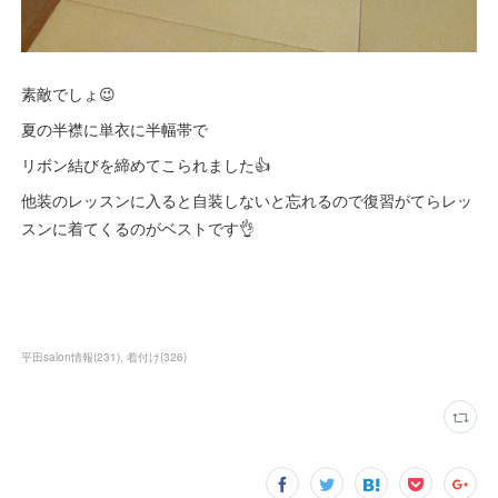
素敵でしょ😉
夏の半襟に単衣に半幅帯で
リボン結びを締めてこられました👍️
他装のレッスンに入ると自装しないと忘れるので復習がてらレッ
スンに着てくるのがベストです👌
平田salon情報
(
231
)
着付け
(
326
)