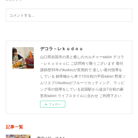
デコラ－レｋｕｄｏｕ
山口県岩国市の美と癒しのカルチャーsalon デコラ
－レｋｕｄｏｕに ご訪問有り難うございます 着付
講師歴35年のkudouが実用的で 楽しい着付指導を
している 錦帯橋から車で10分程の平田salon 野菜ソ
ムリエプロkudouがフルーツカッティング、ラッピ
ング等の指導をしている岩国駅から徒歩7分程の麻
里布salon ライフスタイルに合わせ ご利用下さい
フォロー
記事一覧
優縁に行ってきた