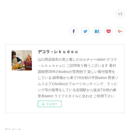
デコラ－レｋｕｄｏｕ
山口県岩国市の美と癒しのカルチャーsalon デコラ
－レｋｕｄｏｕに ご訪問有り難うございます 着付
講師歴35年のkudouが実用的で 楽しい着付指導を
している 錦帯橋から車で10分程の平田salon 野菜ソ
ムリエプロkudouがフルーツカッティング、ラッピ
ング等の指導をしている岩国駅から徒歩7分程の麻
里布salon ライフスタイルに合わせ ご利用下さい
フォロー
0
コメント