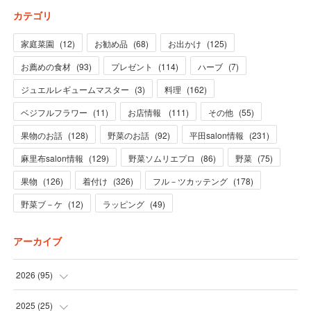
カテゴリ
家庭菜園
(
12
)
お勧め品
(
68
)
お出かけ
(
125
)
お薦めの食材
(
93
)
プレゼント
(
114
)
ハーブ
(
7
)
ジュエルレギュームマスター
(
3
)
料理
(
162
)
ベジフルフラワー
(
11
)
お店情報
(
111
)
その他
(
55
)
果物のお話
(
128
)
野菜のお話
(
92
)
平田salon情報
(
231
)
麻里布salon情報
(
129
)
野菜ソムリエプロ
(
86
)
野菜
(
75
)
果物
(
126
)
着付け
(
326
)
フル－ツカッテング
(
178
)
野菜ブ－ケ
(
12
)
ラッピング
(
49
)
アーカイブ
2026
(
95
)
(
5
)
2025
(
25
)