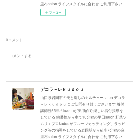
里布salon ライフスタイルに合わせ ご利用下さい
フォロー
0
コメント
デコラ－レｋｕｄｏｕ
山口県岩国市の美と癒しのカルチャーsalon デコラ
－レｋｕｄｏｕに ご訪問有り難うございます 着付
講師歴35年のkudouが実用的で 楽しい着付指導を
している 錦帯橋から車で10分程の平田salon 野菜ソ
ムリエプロkudouがフルーツカッティング、ラッピ
ング等の指導をしている岩国駅から徒歩7分程の麻
里布salon ライフスタイルに合わせ ご利用下さい