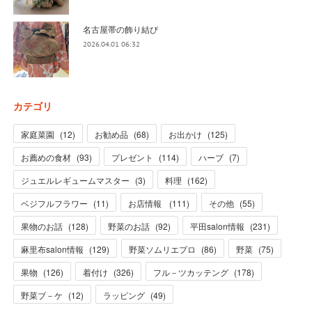
名古屋帯の飾り結び
2026.04.01 06:32
カテゴリ
家庭菜園
(
12
)
お勧め品
(
68
)
お出かけ
(
125
)
お薦めの食材
(
93
)
プレゼント
(
114
)
ハーブ
(
7
)
ジュエルレギュームマスター
(
3
)
料理
(
162
)
ベジフルフラワー
(
11
)
お店情報
(
111
)
その他
(
55
)
果物のお話
(
128
)
野菜のお話
(
92
)
平田salon情報
(
231
)
麻里布salon情報
(
129
)
野菜ソムリエプロ
(
86
)
野菜
(
75
)
果物
(
126
)
着付け
(
326
)
フル－ツカッテング
(
178
)
野菜ブ－ケ
(
12
)
ラッピング
(
49
)