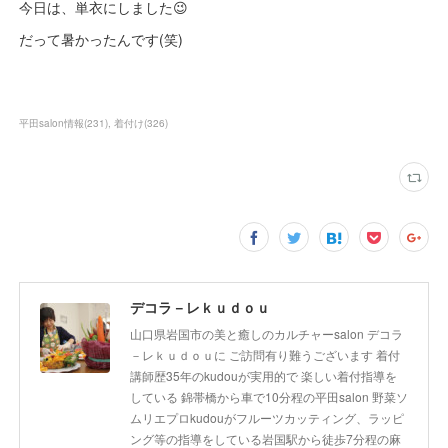
今日は、単衣にしました😉
だって暑かったんです(笑)
平田salon情報
(
231
)
着付け
(
326
)
デコラ－レｋｕｄｏｕ
山口県岩国市の美と癒しのカルチャーsalon デコラ
－レｋｕｄｏｕに ご訪問有り難うございます 着付
講師歴35年のkudouが実用的で 楽しい着付指導を
している 錦帯橋から車で10分程の平田salon 野菜ソ
ムリエプロkudouがフルーツカッティング、ラッピ
ング等の指導をしている岩国駅から徒歩7分程の麻