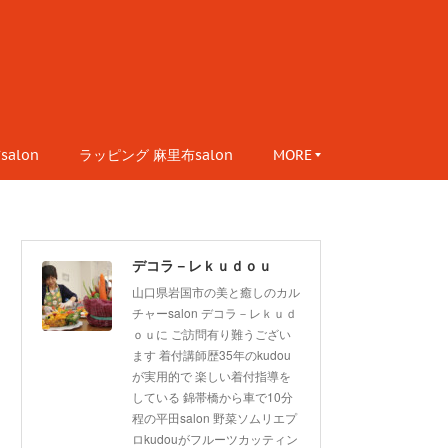
alon
ラッピング 麻里布salon
MORE
デコラ－レｋｕｄｏｕ
山口県岩国市の美と癒しのカル
チャーsalon デコラ－レｋｕｄ
ｏｕに ご訪問有り難うござい
ます 着付講師歴35年のkudou
が実用的で 楽しい着付指導を
している 錦帯橋から車で10分
程の平田salon 野菜ソムリエプ
ロkudouがフルーツカッティン