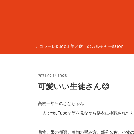
デコラーレkudou 美と癒しのカルチャーsalon
2021.02.14 10:28
可愛いい生徒さん😊
高校一年生のさなちゃん
一人でYouTube？等を見ながら浴衣に挑戦され
着物、帯の種類。着物の畳み方。部分名称、小物