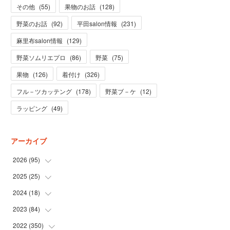
その他
(
55
)
果物のお話
(
128
)
野菜のお話
(
92
)
平田salon情報
(
231
)
麻里布salon情報
(
129
)
野菜ソムリエプロ
(
86
)
野菜
(
75
)
果物
(
126
)
着付け
(
326
)
フル－ツカッテング
(
178
)
野菜ブ－ケ
(
12
)
ラッピング
(
49
)
アーカイブ
2026
(
95
)
2025
(
25
(
5
)
)
(
31
)
2024
(
18
(
3
)
)
(
28
)
(
19
)
2023
(
84
(
1
)
)
(
31
)
(
1
)
(
12
)
2022
(
350
(
1
)
)