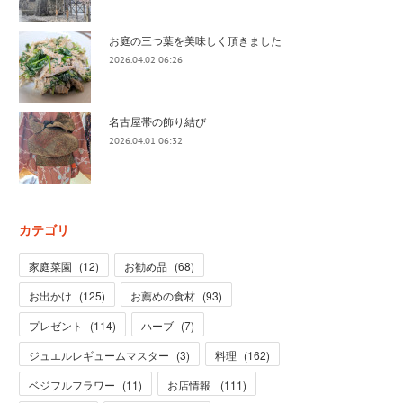
お庭の三つ葉を美味しく頂きました
2026.04.02 06:26
名古屋帯の飾り結び
2026.04.01 06:32
カテゴリ
家庭菜園
(
12
)
お勧め品
(
68
)
お出かけ
(
125
)
お薦めの食材
(
93
)
プレゼント
(
114
)
ハーブ
(
7
)
ジュエルレギュームマスター
(
3
)
料理
(
162
)
ベジフルフラワー
(
11
)
お店情報
(
111
)