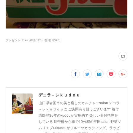
プレゼント
(
114
)
果物
(
126
)
着付け
(
326
)
デコラ－レｋｕｄｏｕ
山口県岩国市の美と癒しのカルチャーsalon デコラ
－レｋｕｄｏｕに ご訪問有り難うございます 着付
講師歴35年のkudouが実用的で 楽しい着付指導を
している 錦帯橋から車で10分程の平田salon 野菜ソ
ムリエプロkudouがフルーツカッティング、ラッピ