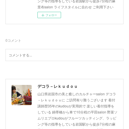
ング等の指導をしている岩国駅から徒歩7分程の麻
里布salon ライフスタイルに合わせ ご利用下さい
フォロー
0
コメント
デコラ－レｋｕｄｏｕ
山口県岩国市の美と癒しのカルチャーsalon デコラ
－レｋｕｄｏｕに ご訪問有り難うございます 着付
講師歴35年のkudouが実用的で 楽しい着付指導を
している 錦帯橋から車で10分程の平田salon 野菜ソ
ムリエプロkudouがフルーツカッティング、ラッピ
ング等の指導をしている岩国駅から徒歩7分程の麻