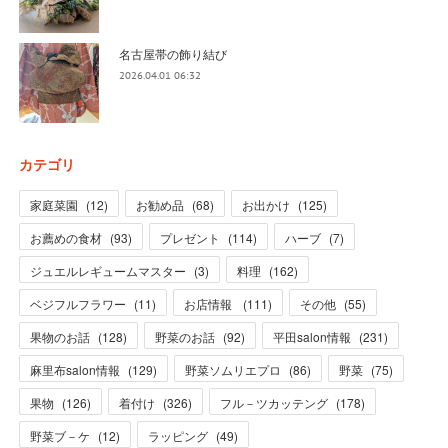
名古屋帯の飾り結び
2026.04.01 06:32
カテゴリ
家庭菜園
(
12
)
お勧め品
(
68
)
お出かけ
(
125
)
お薦めの食材
(
93
)
プレゼント
(
114
)
ハーブ
(
7
)
ジュエルレギュームマスター
(
3
)
料理
(
162
)
ベジフルフラワー
(
11
)
お店情報
(
111
)
その他
(
55
)
果物のお話
(
128
)
野菜のお話
(
92
)
平田salon情報
(
231
)
麻里布salon情報
(
129
)
野菜ソムリエプロ
(
86
)
野菜
(
75
)
果物
(
126
)
着付け
(
326
)
フル－ツカッテング
(
178
)
野菜ブ－ケ
(
12
)
ラッピング
(
49
)