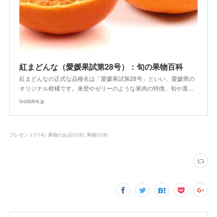
紅まどんな（愛媛果試第28号）：旬の果物百科
紅まどんなの正式な品種名は「愛媛果試第28号」といい、愛媛県の
オリジナル柑橘です。来歴やゼリーのような果肉の特徴、旬や選…
foodslink.jp
プレゼント
(
114
)
果物のお話
(
128
)
果物
(
126
)