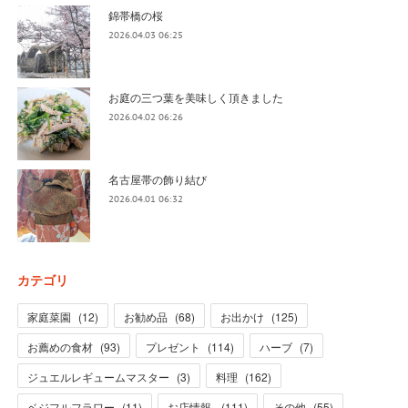
錦帯橋の桜
2026.04.03 06:25
お庭の三つ葉を美味しく頂きました
2026.04.02 06:26
名古屋帯の飾り結び
2026.04.01 06:32
カテゴリ
家庭菜園
(
12
)
お勧め品
(
68
)
お出かけ
(
125
)
お薦めの食材
(
93
)
プレゼント
(
114
)
ハーブ
(
7
)
ジュエルレギュームマスター
(
3
)
料理
(
162
)
ベジフルフラワー
(
11
)
お店情報
(
111
)
その他
(
55
)