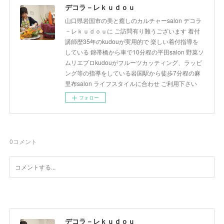
デコラ－レｋｕｄｏｕ
山口県岩国市の美と癒しのカルチャーsalon デコラ
－レｋｕｄｏｕに ご訪問有り難うございます 着付
講師歴35年のkudouが実用的で 楽しい着付指導を
している 錦帯橋から車で10分程の平田salon 野菜ソ
ムリエプロkudouがフルーツカッティング、ラッピ
ング等の指導をしている岩国駅から徒歩7分程の麻
里布salon ライフスタイルに合わせ ご利用下さい
フォロー
0
コメント
デコラ－レｋｕｄｏｕ