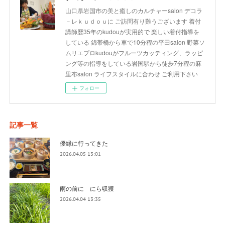
山口県岩国市の美と癒しのカルチャーsalon デコラ
－レｋｕｄｏｕに ご訪問有り難うございます 着付
講師歴35年のkudouが実用的で 楽しい着付指導を
している 錦帯橋から車で10分程の平田salon 野菜ソ
ムリエプロkudouがフルーツカッティング、ラッピ
ング等の指導をしている岩国駅から徒歩7分程の麻
里布salon ライフスタイルに合わせ ご利用下さい
フォロー
記事一覧
優縁に行ってきた
2026.04.05 13:01
雨の前に にら収獲
2026.04.04 13:35