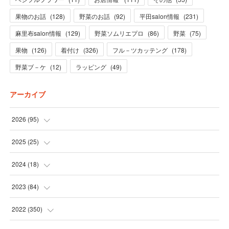
果物のお話
(
128
)
野菜のお話
(
92
)
平田salon情報
(
231
)
麻里布salon情報
(
129
)
野菜ソムリエプロ
(
86
)
野菜
(
75
)
果物
(
126
)
着付け
(
326
)
フル－ツカッテング
(
178
)
野菜ブ－ケ
(
12
)
ラッピング
(
49
)
アーカイブ
2026
(
95
)
(
5
)
2025
(
25
)
(
31
)
(
3
)
2024
(
18
)
(
28
)
(
19
)
(
1
)
2023
(
84
)
(
31
)
(
1
)
(
12
)
(
1
)
2022
(
350
)
(
1
)
(
2
)