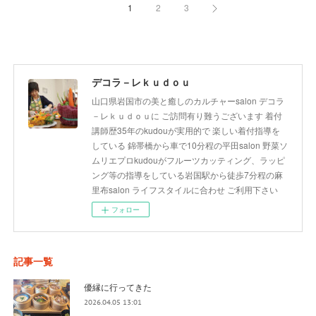
1
2
3
デコラ－レｋｕｄｏｕ
山口県岩国市の美と癒しのカルチャーsalon デコラ
－レｋｕｄｏｕに ご訪問有り難うございます 着付
講師歴35年のkudouが実用的で 楽しい着付指導を
している 錦帯橋から車で10分程の平田salon 野菜ソ
ムリエプロkudouがフルーツカッティング、ラッピ
ング等の指導をしている岩国駅から徒歩7分程の麻
里布salon ライフスタイルに合わせ ご利用下さい
フォロー
記事一覧
優縁に行ってきた
2026.04.05 13:01