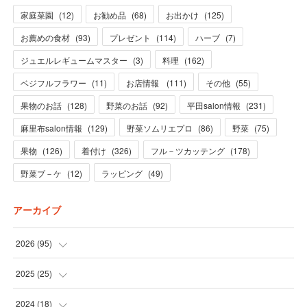
家庭菜園
(
12
)
お勧め品
(
68
)
お出かけ
(
125
)
お薦めの食材
(
93
)
プレゼント
(
114
)
ハーブ
(
7
)
ジュエルレギュームマスター
(
3
)
料理
(
162
)
ベジフルフラワー
(
11
)
お店情報
(
111
)
その他
(
55
)
果物のお話
(
128
)
野菜のお話
(
92
)
平田salon情報
(
231
)
麻里布salon情報
(
129
)
野菜ソムリエプロ
(
86
)
野菜
(
75
)
果物
(
126
)
着付け
(
326
)
フル－ツカッテング
(
178
)
野菜ブ－ケ
(
12
)
ラッピング
(
49
)
アーカイブ
2026
(
95
)
(
5
)
2025
(
25
)
(
31
)
(
3
)
2024
(
18
)