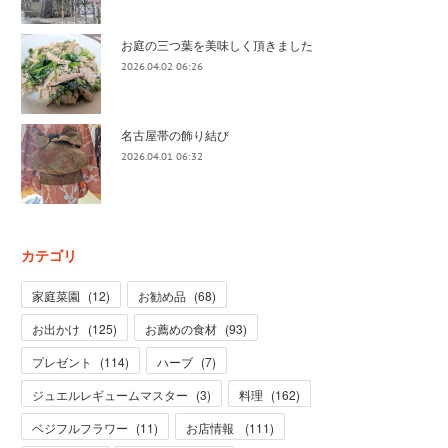
お庭の三つ葉を美味しく頂きました
2026.04.02 06:26
名古屋帯の飾り結び
2026.04.01 06:32
カテゴリ
家庭菜園
(
12
)
お勧め品
(
68
)
お出かけ
(
125
)
お薦めの食材
(
93
)
プレゼント
(
114
)
ハーブ
(
7
)
ジュエルレギュームマスター
(
3
)
料理
(
162
)
ベジフルフラワー
(
11
)
お店情報
(
111
)