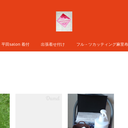
平田salon 着付
出張着せ付け
フル－ツカッティング麻里布s