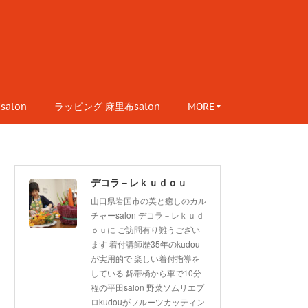
alon
ラッピング 麻里布salon
MORE
デコラ－レｋｕｄｏｕ
山口県岩国市の美と癒しのカル
チャーsalon デコラ－レｋｕｄ
ｏｕに ご訪問有り難うござい
ます 着付講師歴35年のkudou
が実用的で 楽しい着付指導を
している 錦帯橋から車で10分
程の平田salon 野菜ソムリエプ
ロkudouがフルーツカッティン