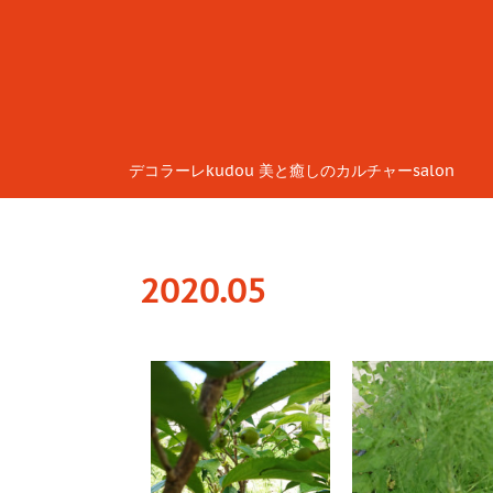
デコラーレkudou 美と癒しのカルチャーsalon
2020
.
05