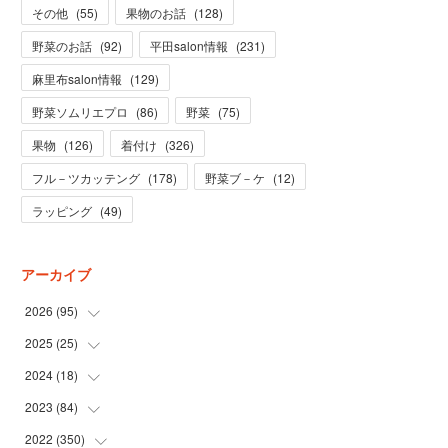
その他
(
55
)
果物のお話
(
128
)
野菜のお話
(
92
)
平田salon情報
(
231
)
麻里布salon情報
(
129
)
野菜ソムリエプロ
(
86
)
野菜
(
75
)
果物
(
126
)
着付け
(
326
)
フル－ツカッテング
(
178
)
野菜ブ－ケ
(
12
)
ラッピング
(
49
)
アーカイブ
2026
(
95
)
2025
(
25
(
5
)
)
(
31
)
2024
(
18
(
3
)
)
(
28
)
(
19
)
2023
(
84
(
1
)
)
(
31
)
(
1
)
(
12
)
2022
(
350
(
1
)
)