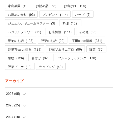
家庭菜園
(
12
)
お勧め品
(
68
)
お出かけ
(
125
)
お薦めの食材
(
93
)
プレゼント
(
114
)
ハーブ
(
7
)
ジュエルレギュームマスター
(
3
)
料理
(
162
)
ベジフルフラワー
(
11
)
お店情報
(
111
)
その他
(
55
)
果物のお話
(
128
)
野菜のお話
(
92
)
平田salon情報
(
231
)
麻里布salon情報
(
129
)
野菜ソムリエプロ
(
86
)
野菜
(
75
)
果物
(
126
)
着付け
(
326
)
フル－ツカッテング
(
178
)
野菜ブ－ケ
(
12
)
ラッピング
(
49
)
アーカイブ
2026
(
95
)
(
5
)
2025
(
25
)
(
31
)
(
3
)
2024
(
18
)