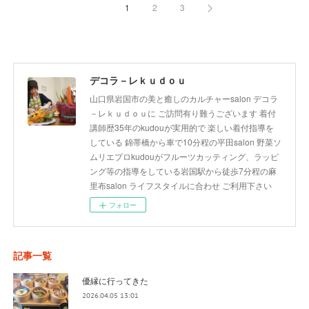
1
2
3
デコラ－レｋｕｄｏｕ
山口県岩国市の美と癒しのカルチャーsalon デコラ
－レｋｕｄｏｕに ご訪問有り難うございます 着付
講師歴35年のkudouが実用的で 楽しい着付指導を
している 錦帯橋から車で10分程の平田salon 野菜ソ
ムリエプロkudouがフルーツカッティング、ラッピ
ング等の指導をしている岩国駅から徒歩7分程の麻
里布salon ライフスタイルに合わせ ご利用下さい
フォロー
記事一覧
優縁に行ってきた
2026.04.05 13:01