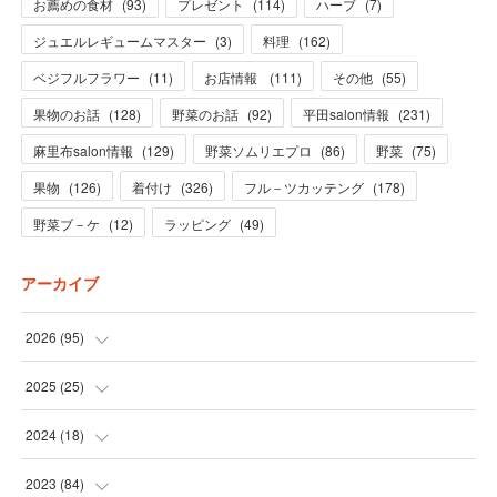
お薦めの食材
(
93
)
プレゼント
(
114
)
ハーブ
(
7
)
ジュエルレギュームマスター
(
3
)
料理
(
162
)
ベジフルフラワー
(
11
)
お店情報
(
111
)
その他
(
55
)
果物のお話
(
128
)
野菜のお話
(
92
)
平田salon情報
(
231
)
麻里布salon情報
(
129
)
野菜ソムリエプロ
(
86
)
野菜
(
75
)
果物
(
126
)
着付け
(
326
)
フル－ツカッテング
(
178
)
野菜ブ－ケ
(
12
)
ラッピング
(
49
)
アーカイブ
2026
(
95
)
(
5
)
2025
(
25
)
(
31
)
(
3
)
2024
(
18
)
(
28
)
(
19
)
(
1
)
2023
(
84
)