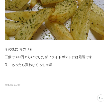
その後に 青のりも
三個で300円ぐらいでしたがフライドポテトには最適です
又、あったら買わなくっちゃ😊
野菜のお話
(
92
)