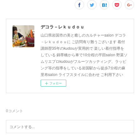
デコラ－レｋｕｄｏｕ
山口県岩国市の美と癒しのカルチャーsalon デコラ
－レｋｕｄｏｕに ご訪問有り難うございます 着付
講師歴35年のkudouが実用的で 楽しい着付指導を
している 錦帯橋から車で10分程の平田salon 野菜ソ
ムリエプロkudouがフルーツカッティング、ラッピ
ング等の指導をしている岩国駅から徒歩7分程の麻
里布salon ライフスタイルに合わせ ご利用下さい
フォロー
0
コメント