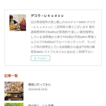
デコラ－レｋｕｄｏｕ
山口県岩国市の美と癒しのカルチャーsalon デコラ
－レｋｕｄｏｕに ご訪問有り難うございます 着付
講師歴35年のkudouが実用的で 楽しい着付指導を
している 錦帯橋から車で10分程の平田salon 野菜ソ
ムリエプロkudouがフルーツカッティング、ラッピ
ング等の指導をしている岩国駅から徒歩7分程の麻
里布salon ライフスタイルに合わせ ご利用下さい
フォロー
記事一覧
優縁に行ってきた
2026.04.05 13:01
雨の前に にら収獲