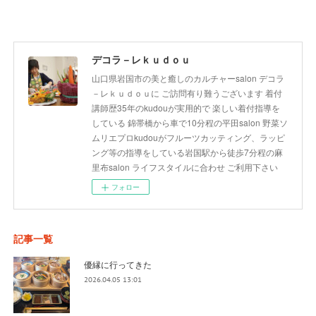
デコラ－レｋｕｄｏｕ
山口県岩国市の美と癒しのカルチャーsalon デコラ
－レｋｕｄｏｕに ご訪問有り難うございます 着付
講師歴35年のkudouが実用的で 楽しい着付指導を
している 錦帯橋から車で10分程の平田salon 野菜ソ
ムリエプロkudouがフルーツカッティング、ラッピ
ング等の指導をしている岩国駅から徒歩7分程の麻
里布salon ライフスタイルに合わせ ご利用下さい
フォロー
記事一覧
優縁に行ってきた
2026.04.05 13:01