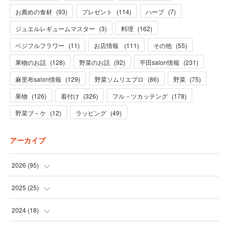
お薦めの食材
(
93
)
プレゼント
(
114
)
ハーブ
(
7
)
ジュエルレギュームマスター
(
3
)
料理
(
162
)
ベジフルフラワー
(
11
)
お店情報
(
111
)
その他
(
55
)
果物のお話
(
128
)
野菜のお話
(
92
)
平田salon情報
(
231
)
麻里布salon情報
(
129
)
野菜ソムリエプロ
(
86
)
野菜
(
75
)
果物
(
126
)
着付け
(
326
)
フル－ツカッテング
(
178
)
野菜ブ－ケ
(
12
)
ラッピング
(
49
)
アーカイブ
2026
(
95
)
(
5
)
2025
(
25
)
(
31
)
(
3
)
2024
(
18
)