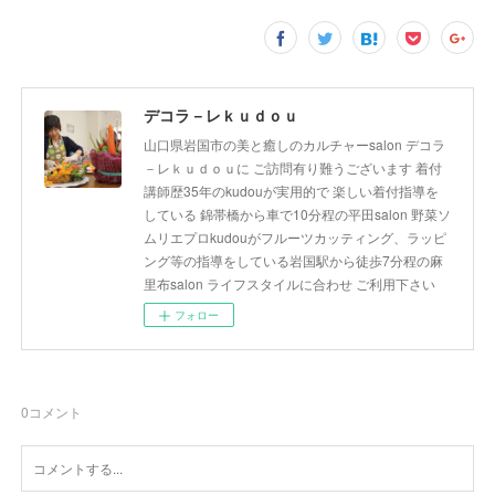
デコラ－レｋｕｄｏｕ
山口県岩国市の美と癒しのカルチャーsalon デコラ
－レｋｕｄｏｕに ご訪問有り難うございます 着付
講師歴35年のkudouが実用的で 楽しい着付指導を
している 錦帯橋から車で10分程の平田salon 野菜ソ
ムリエプロkudouがフルーツカッティング、ラッピ
ング等の指導をしている岩国駅から徒歩7分程の麻
里布salon ライフスタイルに合わせ ご利用下さい
フォロー
0
コメント