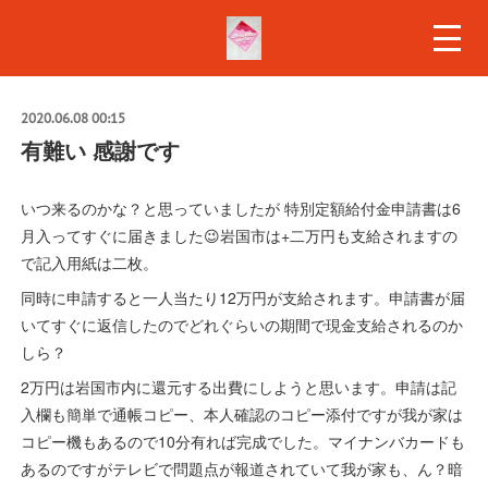
2020.06.08 00:15
有難い 感謝です
いつ来るのかな？と思っていましたが 特別定額給付金申請書は6
月入ってすぐに届きました😉岩国市は+二万円も支給されますの
で記入用紙は二枚。
同時に申請すると一人当たり12万円が支給されます。申請書が届
いてすぐに返信したのでどれぐらいの期間で現金支給されるのか
しら？
2万円は岩国市内に還元する出費にしようと思います。申請は記
入欄も簡単で通帳コピー、本人確認のコピー添付ですが我が家は
コピー機もあるので10分有れば完成でした。マイナンバカードも
あるのですがテレビで問題点が報道されていて我が家も、ん？暗