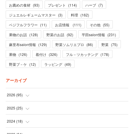
お薦めの食材
(
93
)
プレゼント
(
114
)
ハーブ
(
7
)
ジュエルレギュームマスター
(
3
)
料理
(
162
)
ベジフルフラワー
(
11
)
お店情報
(
111
)
その他
(
55
)
果物のお話
(
128
)
野菜のお話
(
92
)
平田salon情報
(
231
)
麻里布salon情報
(
129
)
野菜ソムリエプロ
(
86
)
野菜
(
75
)
果物
(
126
)
着付け
(
326
)
フル－ツカッテング
(
178
)
野菜ブ－ケ
(
12
)
ラッピング
(
49
)
アーカイブ
2026
(
95
)
(
5
)
2025
(
25
)
(
31
)
(
3
)
2024
(
18
)
(
28
)
(
19
)
(
1
)