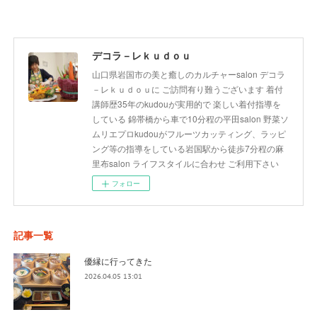
デコラ－レｋｕｄｏｕ
山口県岩国市の美と癒しのカルチャーsalon デコラ
－レｋｕｄｏｕに ご訪問有り難うございます 着付
講師歴35年のkudouが実用的で 楽しい着付指導を
している 錦帯橋から車で10分程の平田salon 野菜ソ
ムリエプロkudouがフルーツカッティング、ラッピ
ング等の指導をしている岩国駅から徒歩7分程の麻
里布salon ライフスタイルに合わせ ご利用下さい
フォロー
記事一覧
優縁に行ってきた
2026.04.05 13:01