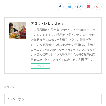
デコラ－レｋｕｄｏｕ
山口県岩国市の美と癒しのカルチャーsalon デコラ
－レｋｕｄｏｕに ご訪問有り難うございます 着付
講師歴35年のkudouが実用的で 楽しい着付指導を
している 錦帯橋から車で10分程の平田salon 野菜ソ
ムリエプロkudouがフルーツカッティング、ラッピ
ング等の指導をしている岩国駅から徒歩7分程の麻
里布salon ライフスタイルに合わせ ご利用下さい
フォロー
0
コメント