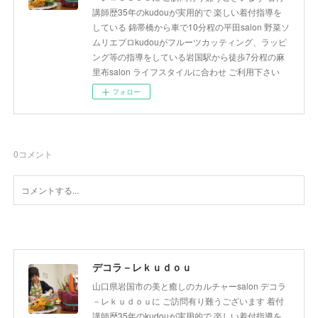
講師歴35年のkudouが実用的で 楽しい着付指導を
している 錦帯橋から車で10分程の平田salon 野菜ソ
ムリエプロkudouがフルーツカッティング、ラッピ
ング等の指導をしている岩国駅から徒歩7分程の麻
里布salon ライフスタイルに合わせ ご利用下さい
フォロー
0
コメント
デコラ－レｋｕｄｏｕ
山口県岩国市の美と癒しのカルチャーsalon デコラ
－レｋｕｄｏｕに ご訪問有り難うございます 着付
講師歴35年のkudouが実用的で 楽しい着付指導を