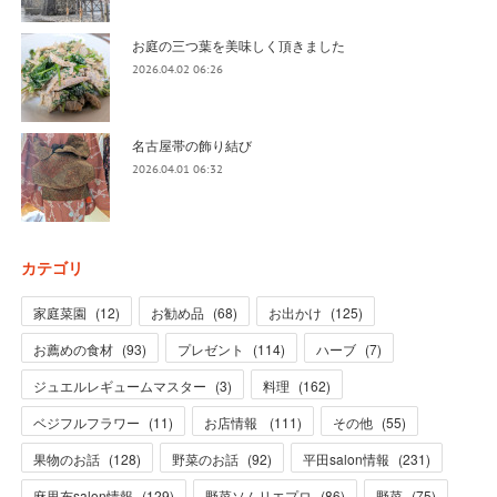
お庭の三つ葉を美味しく頂きました
2026.04.02 06:26
名古屋帯の飾り結び
2026.04.01 06:32
カテゴリ
家庭菜園
(
12
)
お勧め品
(
68
)
お出かけ
(
125
)
お薦めの食材
(
93
)
プレゼント
(
114
)
ハーブ
(
7
)
ジュエルレギュームマスター
(
3
)
料理
(
162
)
ベジフルフラワー
(
11
)
お店情報
(
111
)
その他
(
55
)
果物のお話
(
128
)
野菜のお話
(
92
)
平田salon情報
(
231
)
麻里布salon情報
(
129
)
野菜ソムリエプロ
(
86
)
野菜
(
75
)