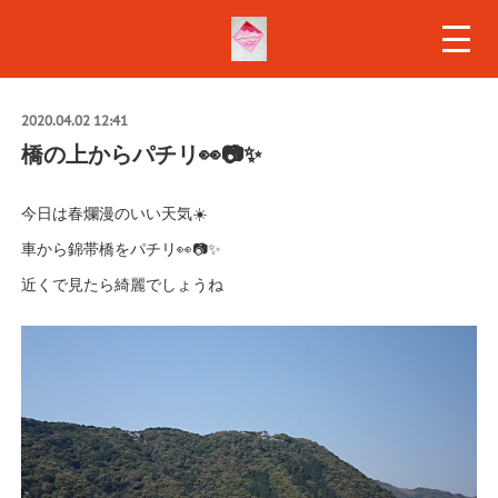
2020.04.02 12:41
橋の上からパチリ👀📷✨
今日は春爛漫のいい天気☀️
車から錦帯橋をパチリ👀📷✨
近くで見たら綺麗でしょうね