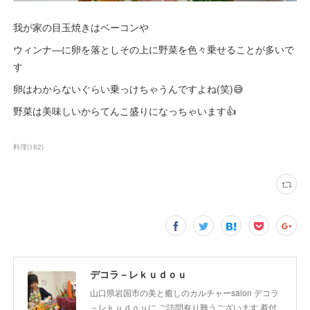
我が家の目玉焼きはベーコンや
ウィンナ―に卵を落としその上に野菜を色々乗せることが多いで
す
卵はわからないぐらい乗っけちゃうんですよね(笑)😅
野菜は美味しいからてんこ盛りになっちゃいます👍
料理
(
162
)
デコラ－レｋｕｄｏｕ
山口県岩国市の美と癒しのカルチャーsalon デコラ
－レｋｕｄｏｕに ご訪問有り難うございます 着付